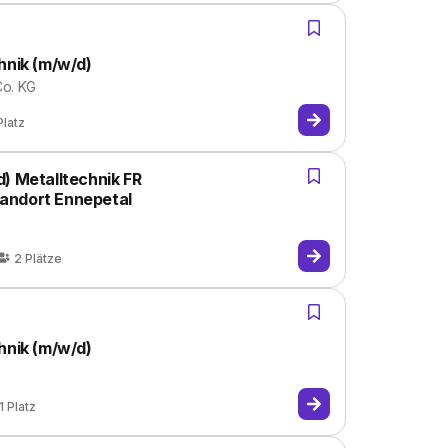
hnik (m/w/d)
o. KG
Platz
) Metalltechnik FR
andort Ennepetal
2
Plätze
hnik (m/w/d)
1
Platz