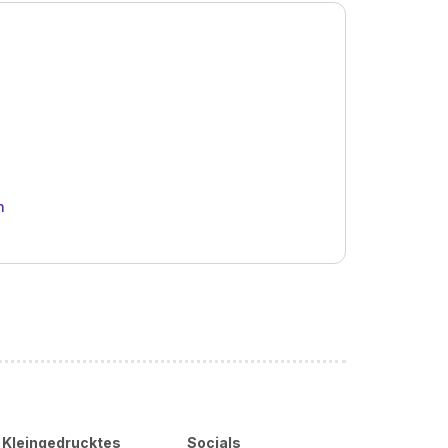
h
Kleingedrucktes
Socials