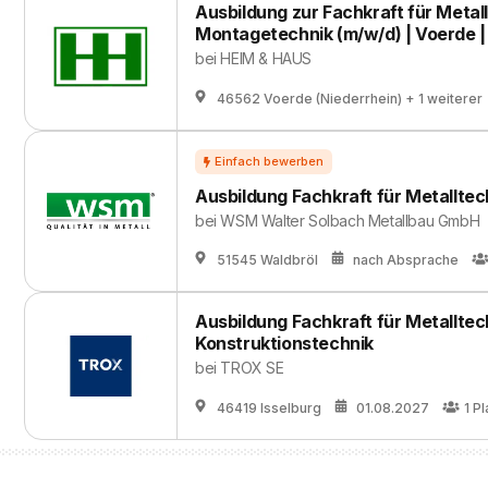
Ausbildung zur Fachkraft für Metal
Montagetechnik (m/w/d) | Voerde 
bei
HEIM & HAUS
46562 Voerde (Niederrhein)
+ 1 weiterer
Ausbildung Fachkraft für Metalltec
bei
WSM Walter Solbach Metallbau GmbH
51545 Waldbröl
nach Absprache
Ausbildung Fachkraft für Metalltec
Konstruktionstechnik
bei
TROX SE
46419 Isselburg
01.08.2027
1
Pl