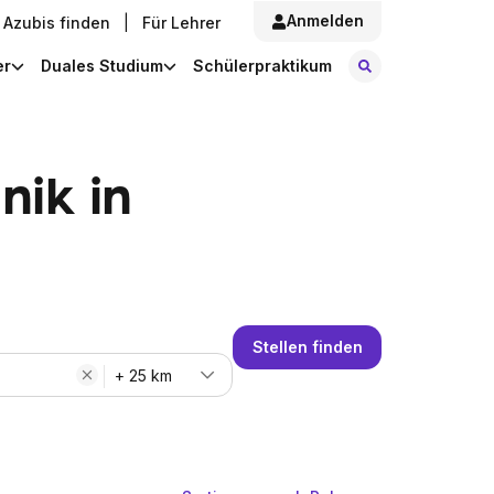
Anmelden
Azubis finden
|
Für Lehrer
Stellen finde
er
Duales Studium
Schülerpraktikum
nik in
Stellen finden
+ 25 km