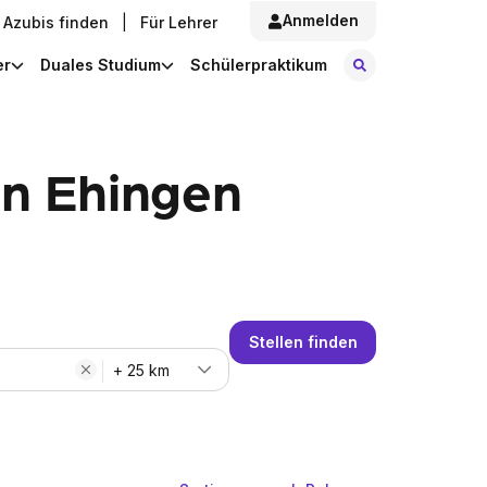
Anmelden
Azubis finden
|
Für Lehrer
Stellen finde
er
Duales Studium
Schülerpraktikum
in Ehingen
Stellen finden
+ 25 km