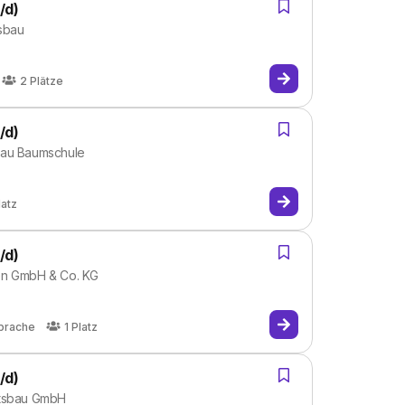
/d)
tsbau
2
Plätze
/d)
bau Baumschule
latz
/d)
en GmbH & Co. KG
prache
1
Platz
/d)
ftsbau GmbH