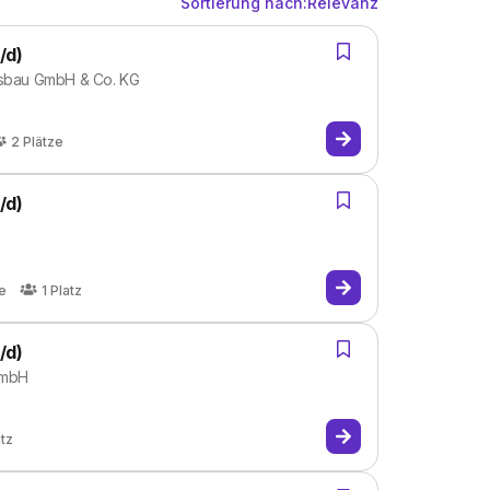
Sortierung nach:
Relevanz
/d)
ftsbau GmbH & Co. KG
2
Plätze
/d)
u
e
1
Platz
/d)
 GmbH
atz