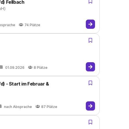
d) Fellbach
bH)
bsprache
74
Plätze
)
01.09.2026
8
Plätze
) - Start im Februar &
nach Absprache
87
Plätze