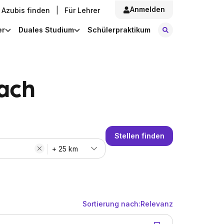
Anmelden
Azubis finden
|
Für Lehrer
Stellen finde
er
Duales Studium
Schülerpraktikum
bach
Stellen finden
+ 25 km
Sortierung nach:
Relevanz