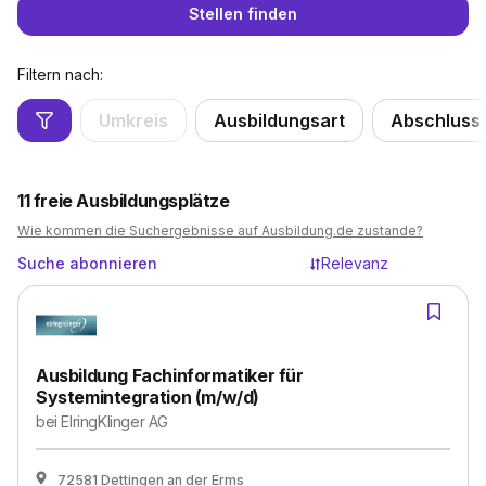
Stellen finden
Filtern nach:
Umkreis
Ausbildungsart
Abschluss
11
freie Ausbildungsplätze
Wie kommen die Suchergebnisse auf Ausbildung.de zustande?
Suche abonnieren
Relevanz
Ausbildung Fachinformatiker für
Systemintegration (m/w/d)
bei
ElringKlinger AG
72581 Dettingen an der Erms