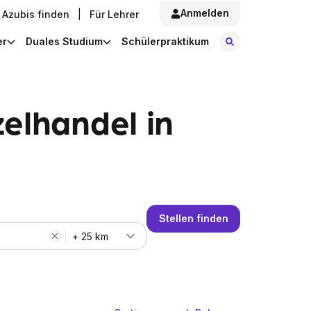
Anmelden
Azubis finden
|
Für Lehrer
Stellen finde
er
Duales Studium
Schülerpraktikum
elhandel in
Stellen finden
+ 25 km