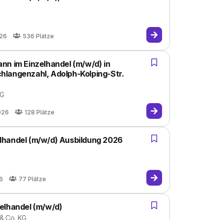
026
536
Plätze
nn im Einzelhandel (m/w/d) in
langenzahl, Adolph-Kolping-Str.
KG
026
128
Plätze
lhandel (m/w/d) Ausbildung 2026
6
77
Plätze
elhandel (m/w/d)
 & Co. KG