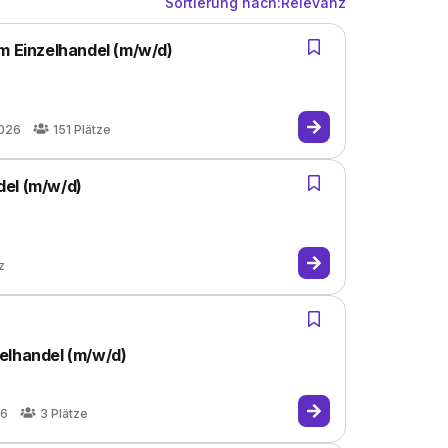
Sortierung nach:
Relevanz
m Einzelhandel (m/w/d)
2026
151
Plätze
del (m/w/d)
z
elhandel (m/w/d)
26
3
Plätze