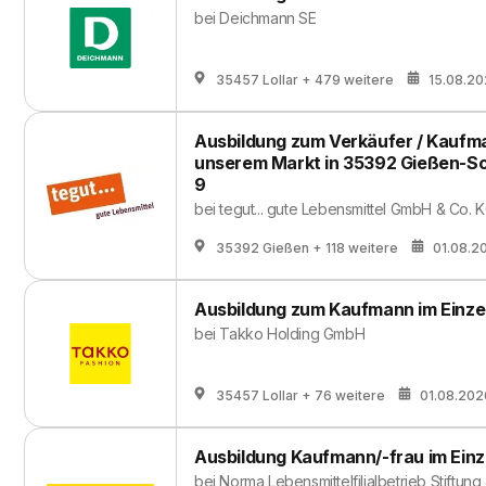
bei
Deichmann SE
35457 Lollar
+ 479 weitere
15.08.2
Ausbildung zum Verkäufer / Kaufma
unserem Markt in 35392 Gießen-Sch
9
bei
tegut... gute Lebensmittel GmbH & Co. 
35392 Gießen
+ 118 weitere
01.08.2
Ausbildung zum Kaufmann im Einze
bei
Takko Holding GmbH
35457 Lollar
+ 76 weitere
01.08.202
Ausbildung Kaufmann/-frau im Einz
bei
Norma Lebensmittelfilialbetrieb Stiftung