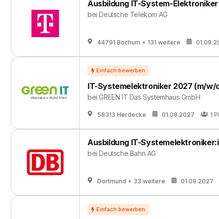
Ausbildung IT-System-Elektroniker
bei
Deutsche Telekom AG
44791 Bochum
+ 131 weitere
01.09.2
IT-Systemelektroniker 2027 (m/w/
bei
GREEN IT Das Systemhaus GmbH
58313 Herdecke
01.08.2027
1
P
Ausbildung IT-Systemelektroniker:
bei
Deutsche Bahn AG
Dortmund
+ 33 weitere
01.09.2027