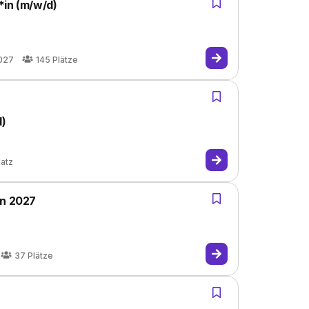
*in (m/w/d)
027
145
Plätze
d)
latz
in 2027
37
Plätze