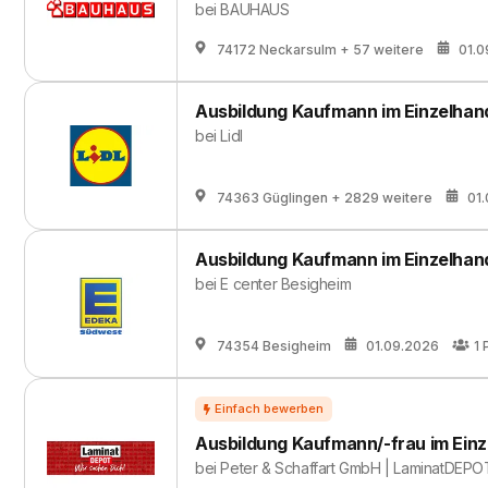
bei
BAUHAUS
74172 Neckarsulm
+ 57 weitere
01.0
Ausbildung Kaufmann im Einzelhan
bei
Lidl
74363 Güglingen
+ 2829 weitere
01
Ausbildung Kaufmann im Einzelhand
bei
E center Besigheim
74354 Besigheim
01.09.2026
1
Ausbildung Kaufmann/-frau im Einz
bei
Peter & Schaffart GmbH | LaminatDEPO