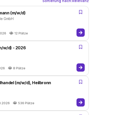
Sortierung nach:
Relevanz
mann (m/w/d)
ale GmbH
2026
12
Plätze
m/w/d) - 2026
026
8
Plätze
handel (m/w/d), Heilbronn
8.2026
536
Plätze