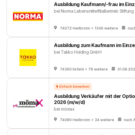
Ausbildung Kaufmann/-frau im Einz
bei
Norma Lebensmittelfilialbetrieb Stiftung
74072 Heilbronn
+ 1346 weitere
nac
Ausbildung zum Kaufmann im Einze
bei
Takko Holding GmbH
74360 Ilsfeld
+ 76 weitere
01.08.20
Ausbildung Verkäufer mit der Opti
2026 (m/w/d)
bei
mömax
74080 Heilbronn
+ 34 weitere
nach 