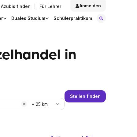
Anmelden
Azubis finden
|
Für Lehrer
Stellen finde
er
Duales Studium
Schülerpraktikum
elhandel in
Stellen finden
+ 25 km