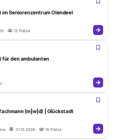
) im Seniorenzentrum Olendeel
26
12
Plätze
) für den ambulanten
tz
efachmann (m|w|d) | Glückstadt
ere
01.10.2026
16
Plätze