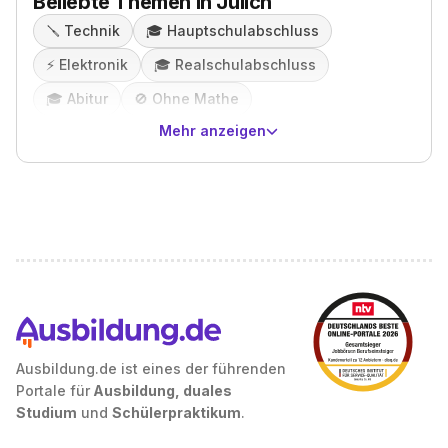
Beliebte Themen in Jülich
🪛
Technik
🎓️
Hauptschulabschluss
⚡️
Elektronik
🎓️
Realschulabschluss
🎓️
Abitur
🚫
Ohne Mathe
Mehr anzeigen
Ausbildung.de ist eines der führenden
Portale für
Ausbildung, duales
Studium
und
Schülerpraktikum
.