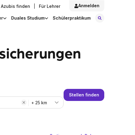
Anmelden
Azubis finden
|
Für Lehrer
Stellen finde
er
Duales Studium
Schülerpraktikum
rsicherungen
Stellen finden
+ 25 km