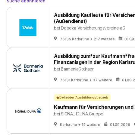
Suche abonnieren
Ausbildung Kaufleute für Versiche
(Außendienst)
bei
Debeka Versicherungsvereine aG
76135 Karlsruhe
+ 217 weitere
01.08
Ausbildung zum*zur Kaufmann*frau
Finanzanlagen in der Region Karlsr
bei
BarmeniaGothaer
76131 Karlsruhe
+ 37 weitere
01.08.
Beliebter Ausbildungsbetrieb
Kaufmann für Versicherungen und F
bei
SIGNAL IDUNA Gruppe
Karlsruhe
+ 14 weitere
01.09.2026