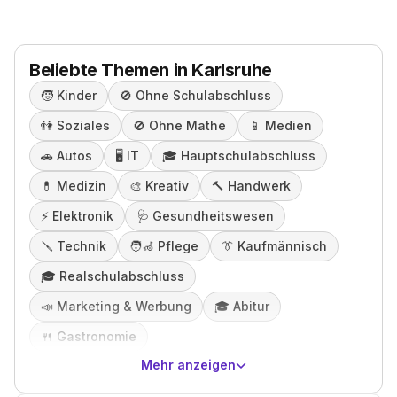
Beliebte Themen in Karlsruhe
🧒
Kinder
🚫
Ohne Schulabschluss
👫
Soziales
🚫
Ohne Mathe
📱
Medien
🚗
Autos
🖥️
IT
🎓️
Hauptschulabschluss
💊
Medizin
🎨
Kreativ
🔨
Handwerk
⚡️
Elektronik
🩺
Gesundheitswesen
🪛
Technik
🧑‍🦽
Pflege
👔
Kaufmännisch
🎓️
Realschulabschluss
📣
Marketing & Werbung
🎓️
Abitur
🍴
Gastronomie
Mehr anzeigen