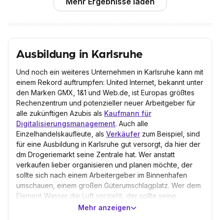
Mehr Ergebnisse laden
Ausbildung in Karlsruhe
Und noch ein weiteres Unternehmen in Karlsruhe kann mit
einem Rekord auftrumpfen: United Internet, bekannt unter
den Marken GMX, 1&1 und Web.de, ist Europas größtes
Rechenzentrum und potenzieller neuer Arbeitgeber für
alle zukünftigen Azubis als
Kaufmann für
Digitalisierungsmanagement
. Auch alle
Einzelhandelskaufleute, als
Verkäufer
zum Beispiel, sind
für eine Ausbildung in Karlsruhe gut versorgt, da hier der
dm Drogeriemarkt seine Zentrale hat. Wer anstatt
verkaufen lieber organisieren und planen möchte, der
sollte sich nach einem Arbeitergeber im Binnenhafen
umschauen, einem großen Güterumschlagplatz. Wer dem
Element Wasser die Luft vorzieht, der sollte seine
Bewerbung um einen Ausbildungsplatz an den Flughafen
Mehr anzeigen
Karlsruhe/Baden schicken, der nicht weit von Karlsruhe