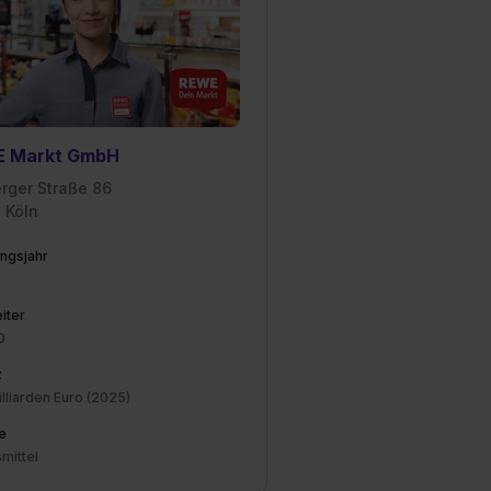
est du durch Klick auf
 Markt GmbH
erger Straße 86
 Köln
ngsjahr
iter
0
z
lliarden Euro (2025)
e
mittel