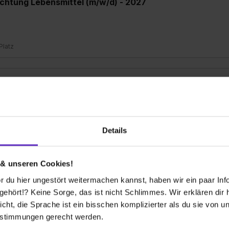
chtung Lebensmittel (m/w/d) - 2027
 Platz
elhandel, Fachrichtung Lebensmittel (m/w/d) - 2027
 Platz
Details
Weitere Ergebnisse laden
 & unseren Cookies!
 du hier ungestört weitermachen kannst, haben wir ein paar Infos
hört!? Keine Sorge, das ist nicht Schlimmes. Wir erklären dir hi
icht, die Sprache ist ein bisschen komplizierter als du sie von 
estimmungen gerecht werden.
 bekommen?