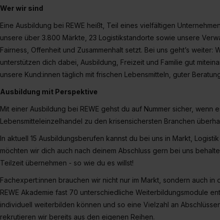
„Datenschutz-Einstellungen“ 
Wer wir sind
„Details zeigen“. Weitere In
Eine Ausbildung bei REWE heißt, Teil eines vielfältigen Unternehm
unsere über 3.800 Märkte, 23 Logistikstandorte sowie unsere Verwaltu
Fairness, Offenheit und Zusammenhalt setzt. Bei uns geht’s weiter: 
unterstützen dich dabei, Ausbildung, Freizeit und Familie gut mite
unsere Kund:innen täglich mit frischen Lebensmitteln, guter Beratu
Ausbildung mit Perspektive
Mit einer Ausbildung bei REWE gehst du auf Nummer sicher, wenn es
Lebensmitteleinzelhandel zu den krisensichersten Branchen überha
In aktuell 15 Ausbildungsberufen kannst du bei uns in Markt, Logistik
möchten wir dich auch nach deinem Abschluss gern bei uns behalten
Teilzeit übernehmen - so wie du es willst!
Fachexpert:innen brauchen wir nicht nur im Markt, sondern auch in de
REWE Akademie fast 70 unterschiedliche Weiterbildungsmodule entw
individuell weiterbilden können und so eine Vielzahl an Abschlüss
rekrutieren wir bereits aus den eigenen Reihen.