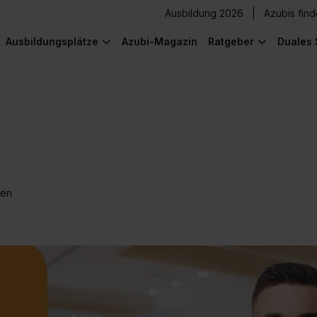
Ausbildung 2026
Azubis fin
Ausbildungsplätze
Azubi-Magazin
Ratgeber
Duales 
ten
) was Cooles zu sehen!
) was Cooles zu sehen!
) was Cooles zu sehen!
) was Cooles zu sehen!