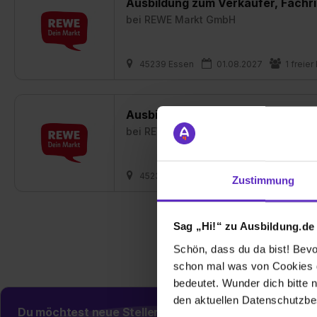
Ausbildung zum Verkäufer, Fachri
bei
REWE Markt GmbH
45239 Essen
01.08.2027
1 freier
Ausbildung zum Kaufmann im Einz
bei
REWE Markt GmbH
45239 Essen
01.08.2027
1 freier
Zustimmung
Sag „Hi!“ zu Ausbildung.de
Schön, dass du da bist! Bevor
schon mal was von Cookies ge
bedeutet. Wunder dich bitte n
den aktuellen Datenschutzb
Du möchtest neue Stellen automatisch zugeschickt