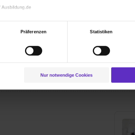
 Ausbildung.de
echnischen Funktion unserer Webseite („Notwendig“), um von di
lungen zu speichern ( „Präferenzen“), die Zugriffe auf unsere We
Präferenzen
Statistiken
ionen zu deiner Verwendung unserer Website an unsere Partner f
und um Inhalte und Anzeigen zu personalisieren („Social Media 
tionen möglicherweise mit weiteren Daten zusammen, die du ihnen
Wusstest du schon, dass...
g der Dienste gesammelt haben. Durch Klick auf den Button „C
t und unbefristet übernehmen? Und das in
 der Datenverarbeitung für alle genannten Verwendungszweck
tet!
ei der separaten Aktivierung von „Social Media und Marketing“ bi
Nur notwendige Cookies
 Setzen der Cookies externe Inhalte (z.B. Videos oder Posts) an
ne Daten an Social Media Dienste, ggfs. mit Sitz in den USA, üb
uch später noch im Einzelfall bei dem jeweiligen Inhalt erteilen. 
 triff deine Auswahl über die Checkboxen und klick auf „Auswa
 von Cookies der Kategorien „Präferenzen“, „Statistiken“ und „So
ung zur Übermittlung deiner Daten in die USA (Art. 49 Abs. 1 S. 
enes Datenschutzniveau (EuGH – Schrems II). Du kannst die von 
e Zukunft ganz oder teilweise über unsere Datenschutzerklärung 