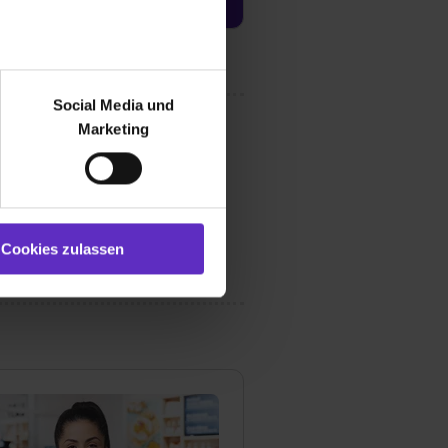
r bei Benutzung der
bseite zu analysieren
Social Media und
ür soziale Medien, Werbung
Marketing
und Marketing“). Unsere
 bereitgestellt hast oder die
ookies zulassen“ stimmst du
e (ausgenommen „Notwendig“)
st du auch damit
Cookies zulassen
gezeigt und hierfür
ermittelt werden. Eine
Willst du nur bestimmte
hl erlauben“. Die
cial Media und Marketing“
1 lit. a) DS-GVO). Die USA
dir erteilte Einwilligung
unter dem Punkt