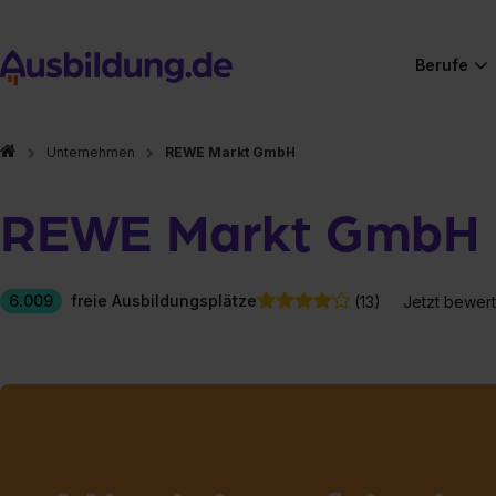
Berufe
Unternehmen
REWE Markt GmbH
REWE Markt GmbH
6.009
freie Ausbildungsplätze
(13)
Jetzt bewer
Hier gibt es (eigentlich
Hier gibt es (eigentlich
Hier gibt es (eigentlich
Hier gibt es (eigentlich