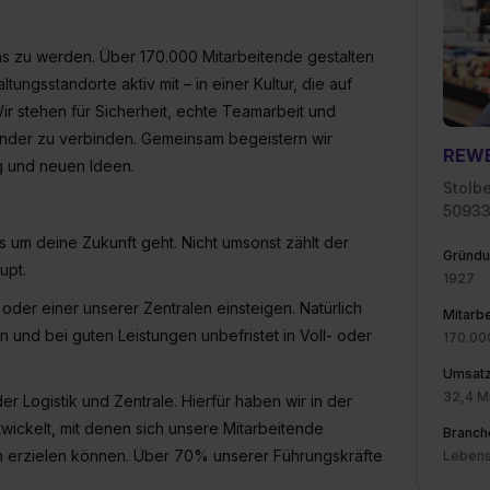
widerrufen. Weitere Informationen zu den einzelnen Cookies find
formationen:
Datenschutzerklärung
,
Impressum
.
ens zu werden. Über 170.000 Mitarbeitende gestalten
ngsstandorte aktiv mit – in einer Kultur, die auf
Wir stehen für Sicherheit, echte Teamarbeit und
inander zu verbinden. Gemeinsam begeistern wir
REWE
ng und neuen Ideen.
Stolb
50933
 um deine Zukunft geht. Nicht umsonst zählt der
Gründu
upt.
1927
 oder einer unserer Zentralen einsteigen. Natürlich
Mitarbe
 und bei guten Leistungen unbefristet in Voll- oder
170.00
Umsat
32,4 Mi
r Logistik und Zentrale. Hierfür haben wir in der
ickelt, mit denen sich unsere Mitarbeitende
Branch
en erzielen können. Über 70% unserer Führungskräfte
Lebens