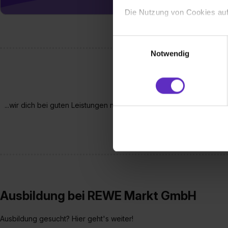
Die Nutzung von Cookies auf
Wir verwenden Cookies zur t
Einwilligungsauswahl
Webseite getroffenen Einstel
Notwendig
(„Statistiken“), um Informat
und Analysen weiterzugeben 
Partner führen diese Informa
sie im Rahmen deiner Nutzun
...wir dich bei guten Leistungen nach deiner Ausbildung garantier
dem Setzen der Cookies und
Teil- oder Vollzeit und unbefris
zu. . In diesem Fall sowie b
einverstanden, dass dir nach
erforderliche personenbezoge
Erlaubnis hierfür kannst du a
Verwendungszwecke zulassen,
Einwilligung zur Platzierung
Ausbildung bei REWE Markt GmbH
umfasst hierbei die Einwillig
verfügen über kein angemess
Ausbildung gesucht? Hier geht's weiter!
jederzeit mit Wirkung für di