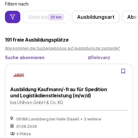
Filtern nach:
Umkreis
Ausbildungsart
Abs
30
km
191
freie Ausbildungsplätze
Wie kommen die Suchergebnisse auf Ausbildung.de zustande?
Suche abonnieren
Relevanz
Ausbildung Kaufmann/-frau für Spedition
und Logistikdienstleistung (m/w/d)
bei
Uhlhorn GmbH & Co. KG
06188 Landsberg bei Halle (Saale)
+ 3 weitere
01.08.2026
4
Plätze