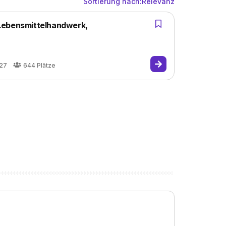
Sortierung nach:
Relevanz
Lebensmittelhandwerk,
027
644
Plätze