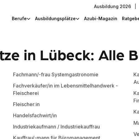
Ausbildung 2026
|
Berufe
Ausbildungsplätze
Azubi-Magazin
Ratgeb
ze in Lübeck: Alle 
Fachmann/-frau Systemgastronomie
Ka
A
Fachverkäufer/in im Lebensmittelhandwerk -
Fleischerei
Ka
Fi
Fleischer:in
Ka
Handelsfachwirt/in
Ma
Industriekaufmann / Industriekauffrau
Ve
Kauffrau/-mann für Büromanagement