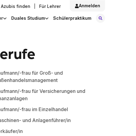
Anmelden
Azubis finden
|
Für Lehrer
Stellen finde
er
Duales Studium
Schülerpraktikum
Berufe
ufmann/-frau für Groß- und
ußenhandelsmanagement
ufmann/-frau für Versicherungen und
nanzanlagen
ufmann/-frau im Einzelhandel
schinen- und Anlagenführer/in
rkäufer/in