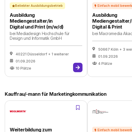
Beliebter Ausbildungsbetrieb
Ausbildung
Ausbildung
Mediengestalter/in
Mediengestalter/
Digital und Print (m/w/d)
Digital & Print
bei
Mediadesign Hochschule für
bei
Macromedia Aka
Design und Informatik GmbH
50667 Köln
+ 3 we
40221 Düsseldorf
+ 1 weiterer
01.09.2026
01.09.2026
4
Plätze
10
Plätze
Kauffrau/-mann für Marketingkommunikation
Weiterbildung zum