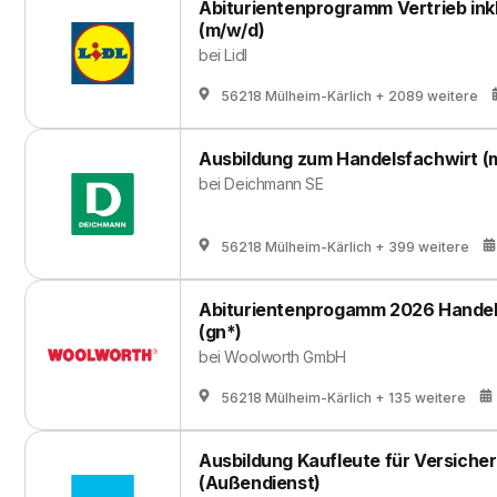
Abiturientenprogramm Vertrieb ink
(m/w/d)
bei
Lidl
56218 Mülheim-Kärlich
+ 2089 weitere
Ausbildung zum Handelsfachwirt (m
bei
Deichmann SE
56218 Mülheim-Kärlich
+ 399 weitere
Abiturientenprogamm 2026 Handelsf
(gn*)
bei
Woolworth GmbH
56218 Mülheim-Kärlich
+ 135 weitere
Ausbildung Kaufleute für Versiche
(Außendienst)