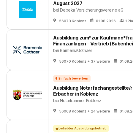
August 2027
bei
Debeka Versicherungsvereine aG
56073 Koblenz
01.08.2026
1
Pla
Ausbildung zum*zur Kaufmann*frau
Finanzanlagen - Vertrieb (Bubenhe
bei
BarmeniaGothaer
56070 Koblenz
+ 37 weitere
01.09.
Ausbildung Notarfachangestellte/r 
Erbacher in Koblenz
bei
Notarkammer Koblenz
56068 Koblenz
+ 24 weitere
01.08.
Beliebter Ausbildungsbetrieb