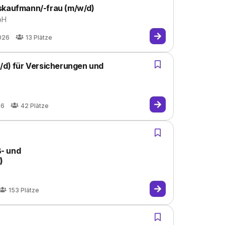
gskaufmann/-frau (m/w/d)
bH
026
13
Plätze
w/d) für Versicherungen und
26
42
Plätze
- und
)
153
Plätze