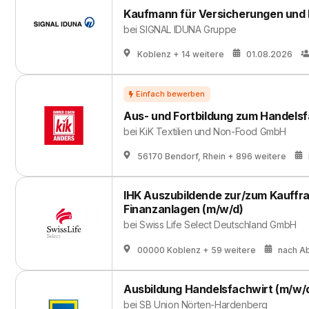
Kaufmann für Versicherungen und F
bei
SIGNAL IDUNA Gruppe
Koblenz
+ 14 weitere
01.08.2026
Aus- und Fortbildung zum Handelsf
bei
KiK Textilien und Non-Food GmbH
56170 Bendorf, Rhein
+ 896 weitere
IHK Auszubildende zur/zum Kauffr
Finanzanlagen (m/w/d)
bei
Swiss Life Select Deutschland GmbH
00000 Koblenz
+ 59 weitere
nach A
Ausbildung Handelsfachwirt (m/w/
bei
SB Union Nörten-Hardenberg