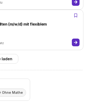
tz
ten (m/w/d) mit flexiblem
atz
 laden

Ohne Mathe