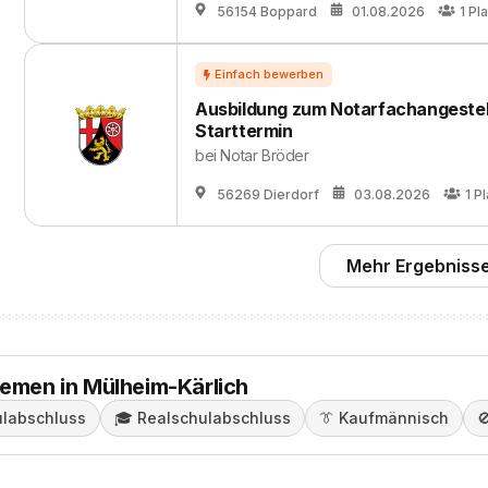
56154 Boppard
01.08.2026
1
Pla
Ausbildung zum Notarfachangestell
Starttermin
bei
Notar Bröder
56269 Dierdorf
03.08.2026
1
Pl
Mehr Ergebnisse
hemen in Mülheim-Kärlich
labschluss
🎓️
Realschulabschluss
👔
Kaufmännisch
