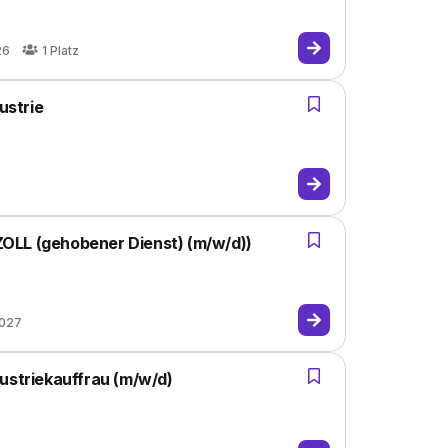
26
1
Platz
ustrie
OLL (gehobener Dienst) (m/w/d))
2027
ustriekauffrau (m/w/d)