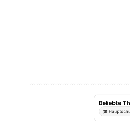
Beliebte T
🎓️
Hauptschu