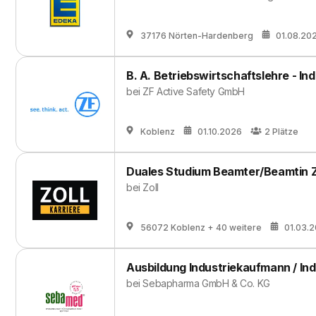
37176 Nörten-Hardenberg
01.08.20
B. A. Betriebswirtschaftslehre - Ind
bei
ZF Active Safety GmbH
Koblenz
01.10.2026
2
Plätze
Duales Studium Beamter/Beamtin Z
bei
Zoll
56072 Koblenz
+ 40 weitere
01.03.
Ausbildung Industriekaufmann / Ind
bei
Sebapharma GmbH & Co. KG