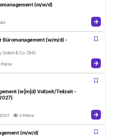
üromanagement (m/w/d)
latz
ür Büromanagement (w/m/d) -
ny GmbH & Co. OHG
Plätze
ment (w|m|d) Vollzeit/Teilzeit -
.2027)
.2027
2
Plätze
agement (m/w/d)