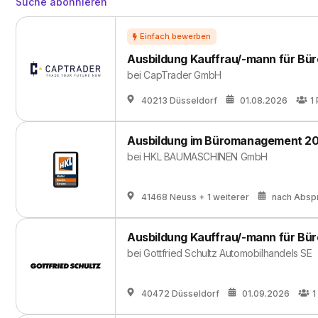
Suche abonnieren
Ausbildung Kauffrau/-mann für B
bei
CapTrader GmbH
40213 Düsseldorf
01.08.2026
1
Ausbildung im Büromanagement 20
bei
HKL BAUMASCHINEN GmbH
41468 Neuss
+ 1 weiterer
nach Absp
Ausbildung Kauffrau/-mann für B
bei
Gottfried Schultz Automobilhandels SE
40472 Düsseldorf
01.09.2026
1