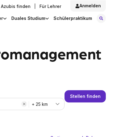
Anmelden
Azubis finden
|
Für Lehrer
Stellen finde
er
Duales Studium
Schülerpraktikum
üromanagement
Stellen finden
+ 25 km