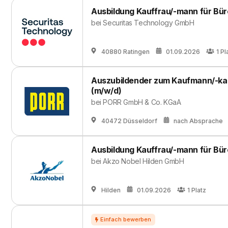
Ausbildung Kauffrau/-mann für B
bei
Securitas Technology GmbH
40880 Ratingen
01.09.2026
1
Pl
Auszubildender zum Kaufmann/-ka
(m/w/d)
bei
PORR GmbH & Co. KGaA
40472 Düsseldorf
nach Absprache
Ausbildung Kauffrau/-mann für B
bei
Akzo Nobel Hilden GmbH
Hilden
01.09.2026
1
Platz