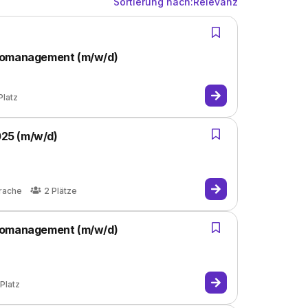
Sortierung nach:
Relevanz
üromanagement (m/w/d)
Platz
25 (m/w/d)
rache
2
Plätze
üromanagement (m/w/d)
Platz