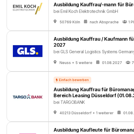
Ausbildung Kauffrau/-mann für B
bei
Emil Koch Elektrotechnik GmbH
50769 Köln
nach Absprache
1
P
Ausbildung Kauffrau / Kaufmann f
2027
bei
GLS General Logistics Systems Germa
Neuss
+ 5 weitere
01.08.2027
7
Ausbildung Kauffrau für Büromanage
Bereich Leasing Düsseldorf (01.08
bei
TARGOBANK
40213 Düsseldorf
+ 1 weiterer
01.08
Ausbildung Kaufleute für Büroman