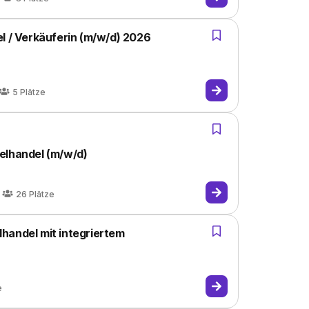
l / Verkäuferin (m/w/d) 2026
5
Plätze
elhandel (m/w/d)
26
Plätze
handel mit integriertem
e