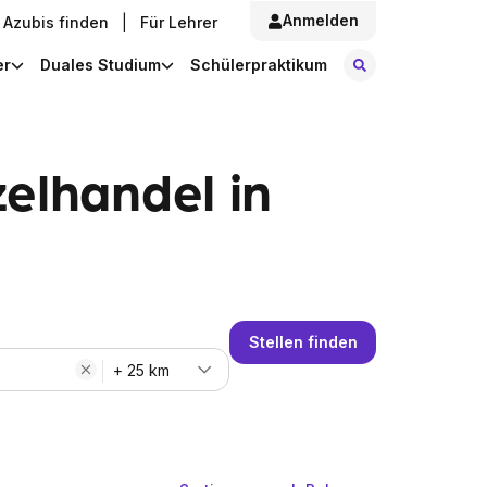
Anmelden
Azubis finden
|
Für Lehrer
Stellen finde
er
Duales Studium
Schülerpraktikum
elhandel in
Stellen finden
+ 25 km