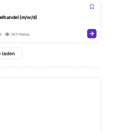
elhandel (m/w/d)
6
207
Plätze
 laden