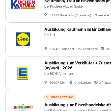
Kaufmann/-frau im Einzelhandel (
bei
Küchen Aktuell GmbH
53332 Bornheim (Rheinland)
+ 3 weitere
Ausbildung Kaufmann im Einzelhan
bei
Lidl
53842 Troisdorf
+ 2783 weitere
01.
Ausbildung zum Verkäufer + Zusatzq
(m/w/d) - 2026
bei
EDEKA Romano
50997 Köln
01.08.2026
3
Plätze
Ausbildung zum Einzelhandelskauf
bei
BabyOne Franchise- und Systemzentr