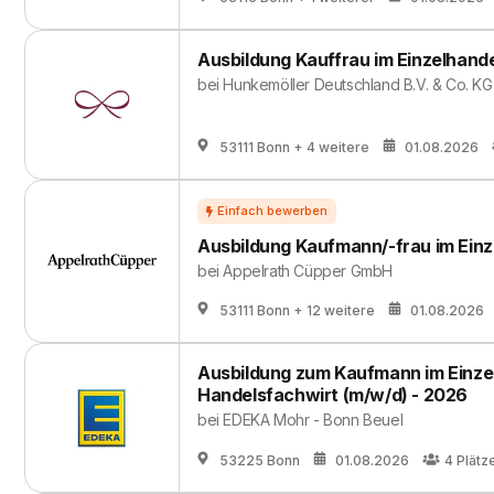
Ausbildung Kauffrau im Einzelhande
bei
Hunkemöller Deutschland B.V. & Co. KG
53111 Bonn
+ 4 weitere
01.08.2026
Ausbildung Kaufmann/-frau im Einz
bei
Appelrath Cüpper GmbH
53111 Bonn
+ 12 weitere
01.08.2026
Ausbildung zum Kaufmann im Einzel
Handelsfachwirt (m/w/d) - 2026
bei
EDEKA Mohr - Bonn Beuel
53225 Bonn
01.08.2026
4
Plätz