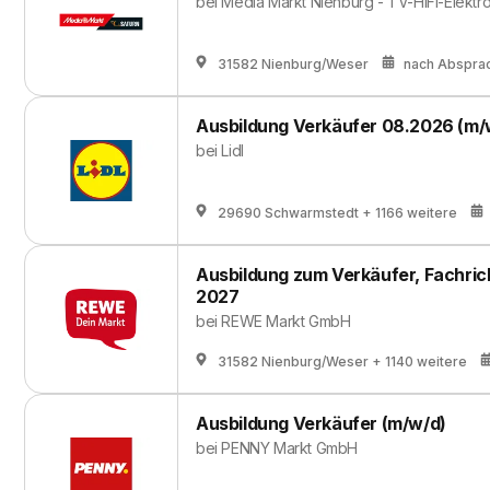
bei
Media Markt Nienburg - TV-HiFi-Elekt
31582 Nienburg/Weser
nach Abspra
Ausbildung Verkäufer 08.2026 (m/
bei
Lidl
29690 Schwarmstedt
+ 1166 weitere
Ausbildung zum Verkäufer, Fachric
2027
bei
REWE Markt GmbH
31582 Nienburg/Weser
+ 1140 weitere
Ausbildung Verkäufer (m/w/d)
bei
PENNY Markt GmbH