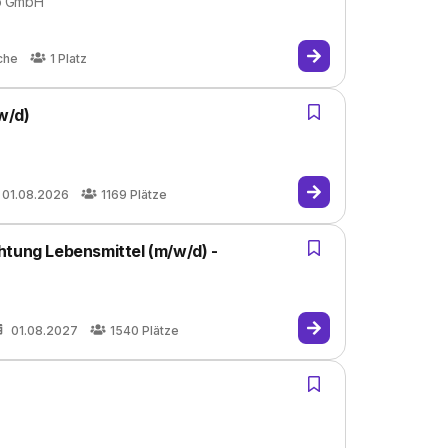
ro GmbH
che
1
Platz
w/d)
01.08.2026
1169
Plätze
htung Lebensmittel (m/w/d) -
01.08.2027
1540
Plätze