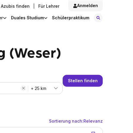
Anmelden
Azubis finden
|
Für Lehrer
Stellen finde
er
Duales Studium
Schülerpraktikum
g (Weser)
Stellen finden
+ 25 km
Sortierung nach:
Relevanz