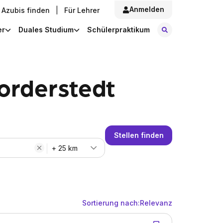
Anmelden
Azubis finden
|
Für Lehrer
Stellen finde
er
Duales Studium
Schülerpraktikum
orderstedt
Stellen finden
+ 25 km
Sortierung nach:
Relevanz