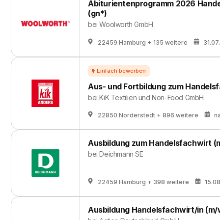
Abiturientenprogramm 2026 Handels
(gn*)
bei
Woolworth GmbH
22459 Hamburg
+ 135 weitere
31.07
Aus- und Fortbildung zum Handelsf
bei
KiK Textilien und Non-Food GmbH
22850 Norderstedt
+ 896 weitere
n
Ausbildung zum Handelsfachwirt (
bei
Deichmann SE
22459 Hamburg
+ 398 weitere
15.0
Ausbildung Handelsfachwirt/in (m/