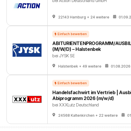
bei
Action Deutschland GmbH
22143 Hamburg
+ 24 weitere
01.09.
ABITURIENTENPROGRAMM/AUSBIL
(M/W/D) – Halstenbek
bei
JYSK SE
Halstenbek
+ 49 weitere
01.08.2026
Handelsfachwirt im Vertrieb | Ausb
Abiprogramm 2026 (m/w/d)
bei
XXXLutz Deutschland
24568 Kaltenkirchen
+ 22 weitere
0