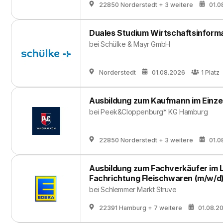
22850 Norderstedt
+ 3 weitere
01.0
Duales Studium Wirtschaftsinforma
bei
Schülke & Mayr GmbH
Norderstedt
01.08.2026
1
Platz
Ausbildung zum Kaufmann im Einzel
bei
Peek&Cloppenburg* KG Hamburg
22850 Norderstedt
+ 3 weitere
01.0
Ausbildung zum Fachverkäufer im 
Fachrichtung Fleischwaren (m/w/d)
bei
Schlemmer Markt Struve
22391 Hamburg
+ 7 weitere
01.08.2