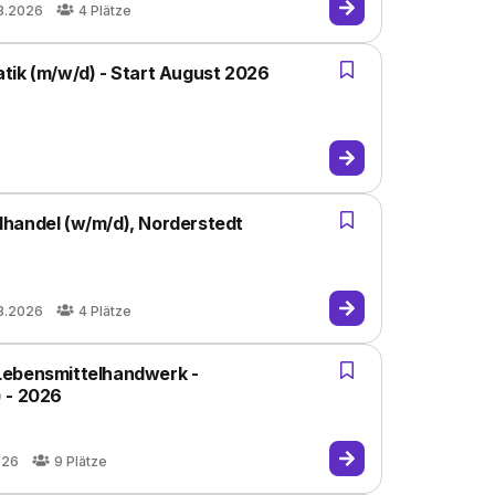
8.2026
4
Plätze
tik (m/w/d) - Start August 2026
handel (w/m/d), Norderstedt
8.2026
4
Plätze
Lebensmittelhandwerk -
 - 2026
026
9
Plätze