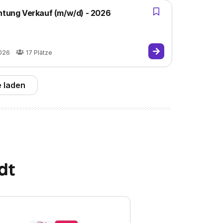
chtung Verkauf (m/w/d) - 2026
026
17
Plätze
 laden
dt