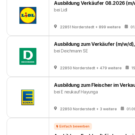
Ausbildung Verkäufer 08.2026 (m/
bei
Lidl
22851 Norderstedt
+ 899 weitere
01
Ausbildung zum Verkäufer (m/w/d)
bei
Deichmann SE
22850 Norderstedt
+ 479 weitere
1
Ausbildung zum Fleischer im Verka
bei
E neukauf Hayunga
22850 Norderstedt
+ 3 weitere
01.0