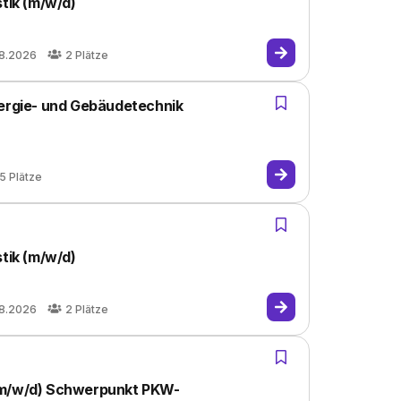
stik (m/w/d)
08.2026
2
Plätze
nergie- und Gebäudetechnik
5
Plätze
stik (m/w/d)
08.2026
2
Plätze
(m/w/d) Schwerpunkt PKW-