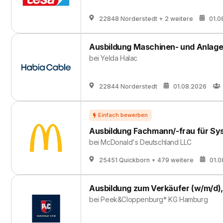
22848 Norderstedt
+ 2 weitere
01.0
Ausbildung Maschinen- und Anlage
bei
Yelda Halac
22844 Norderstedt
01.08.2026
Ausbildung Fachmann/-frau für Sy
bei
McDonald's Deutschland LLC
25451 Quickborn
+ 479 weitere
01.0
Ausbildung zum Verkäufer (w/m/d)
bei
Peek&Cloppenburg* KG Hamburg