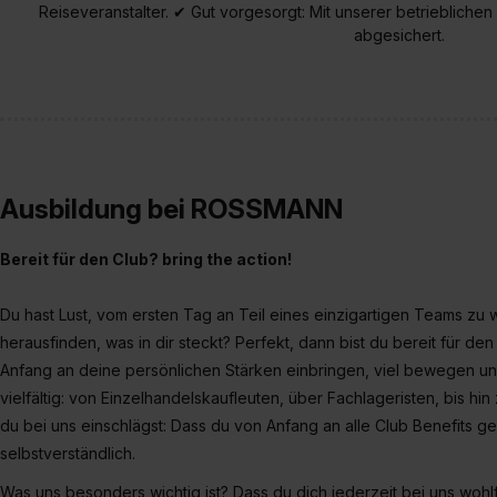
„Datenschutz-Einstellungen“ 
Reiseveranstalter. ✔ Gut vorgesorgt: Mit unserer betrieblichen
abgesichert.
„Details zeigen“. Weitere In
Ausbildung bei ROSSMANN
Bereit für den Club? bring the action!
Du hast Lust, vom ersten Tag an Teil eines einzigartigen Teams zu 
herausfinden, was in dir steckt? Perfekt, dann bist du bereit für 
Anfang an deine persönlichen Stärken einbringen, viel bewegen und
vielfältig: von Einzelhandelskaufleuten, über Fachlageristen, bis h
du bei uns einschlägst: Dass du von Anfang an alle Club Benefits gen
selbstverständlich.
Was uns besonders wichtig ist? Dass du dich jederzeit bei uns wohl