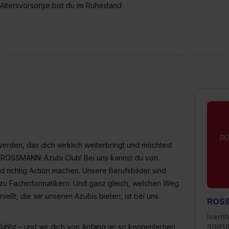
widerrufen. Weitere Informationen zu den einzelnen Cookies find
 Altersvorsorge bist du im Ruhestand
formationen:
Datenschutzerklärung
,
Impressum
.
werden, das dich wirklich weiterbringt und möchtest
den ROSSMANN-Azubi Club! Bei uns kannst du von
 richtig Action machen. Unsere Berufsbilder sind
in zu Fachinformatikern. Und ganz gleich, welchen Weg
ießt, die wir unseren Azubis bieten, ist bei uns
ROS
Isern
fühlst – und wir dich von Anfang an so kennenlernen,
30938