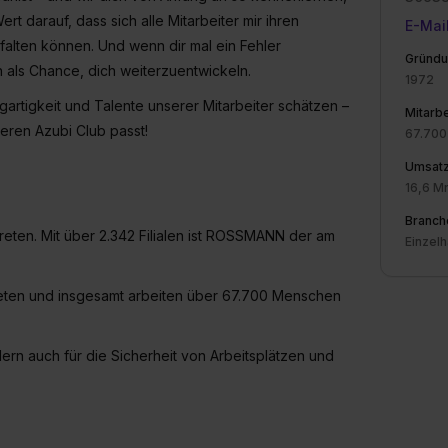
rt darauf, dass sich alle Mitarbeiter mir ihren
E-Mai
tfalten können. Und wenn dir mal ein Fehler
Gründu
n als Chance, dich weiterzuentwickeln.
1972
zigartigkeit und Talente unserer Mitarbeiter schätzen –
Mitarbe
seren Azubi Club passt!
67.700
Umsat
16,6 M
Branch
reten. Mit über 2.342 Filialen ist ROSSMANN der am
Einzel
treten und insgesamt arbeiten über 67.700 Menschen
dern auch für die Sicherheit von Arbeitsplätzen und