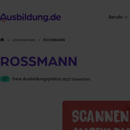
Berufe
Unternehmen
ROSSMANN
ROSSMANN
37
freie Ausbildungsplätze
Jetzt bewerten
Hier gibt es (eigentlich
Hier gibt es (eigentlich