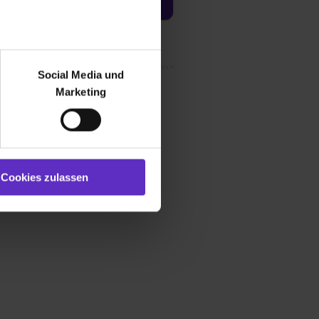
r bei Benutzung der
bseite zu analysieren
Social Media und
ür soziale Medien, Werbung
Marketing
und Marketing“). Unsere
 bereitgestellt hast oder die
ookies zulassen“ stimmst du
e (ausgenommen „Notwendig“)
st du auch damit
Cookies zulassen
gezeigt und hierfür
ermittelt werden. Eine
Willst du nur bestimmte
hl erlauben“. Die
cial Media und Marketing“
1 lit. a) DS-GVO). Die USA
dir erteilte Einwilligung
unter dem Punkt