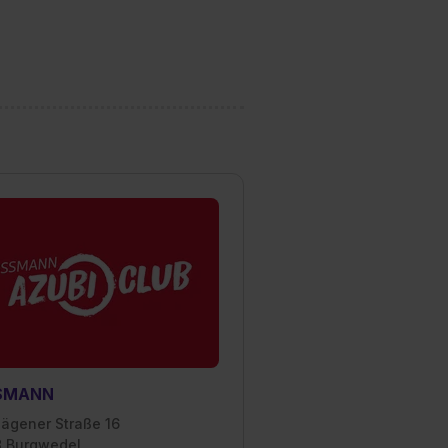
est du durch Klick auf
SMANN
hägener Straße 16
 Burgwedel