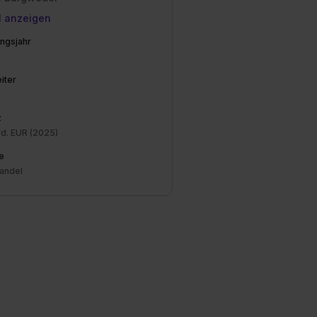
l anzeigen
ngsjahr
iter
z
rd. EUR (2025)
e
handel