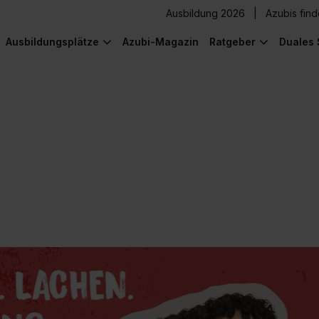
Ausbildung 2026
Azubis fin
Ausbildungsplätze
Azubi-Magazin
Ratgeber
Duales 
) was Cooles zu sehen!
) was Cooles zu sehen!