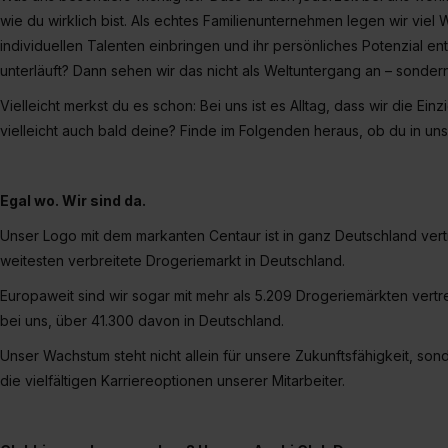
wie du wirklich bist. Als echtes Familienunternehmen legen wir viel We
individuellen Talenten einbringen und ihr persönliches Potenzial en
unterläuft? Dann sehen wir das nicht als Weltuntergang an – sonder
Vielleicht merkst du es schon: Bei uns ist es Alltag, dass wir die Ein
vielleicht auch bald deine? Finde im Folgenden heraus, ob du in un
Egal wo. Wir sind da.
Unser Logo mit dem markanten Centaur ist in ganz Deutschland vert
weitesten verbreitete Drogeriemarkt in Deutschland.
Europaweit sind wir sogar mit mehr als 5.209 Drogeriemärkten ver
bei uns, über 41.300 davon in Deutschland.
Unser Wachstum steht nicht allein für unsere Zukunftsfähigkeit, son
die vielfältigen Karriereoptionen unserer Mitarbeiter.