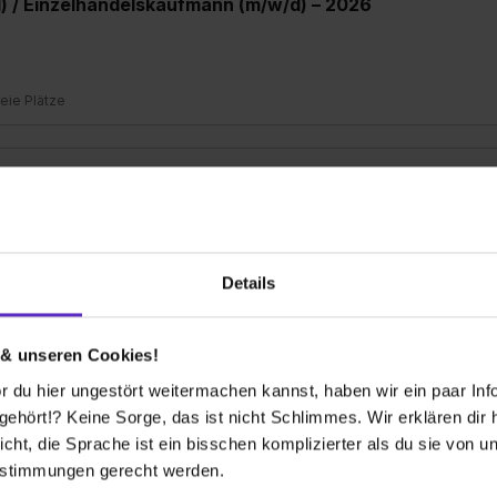
) / Einzelhandelskaufmann (m/w/d) – 2026
reie Plätze
) / Einzelhandelskaufmann (m/w/d) – 2027
27
1 freier Platz
Details
Weitere Ergebnisse laden
 & unseren Cookies!
 du hier ungestört weitermachen kannst, haben wir ein paar Infos
hört!? Keine Sorge, das ist nicht Schlimmes. Wir erklären dir hi
icht, die Sprache ist ein bisschen komplizierter als du sie von 
estimmungen gerecht werden.
 bekommen?