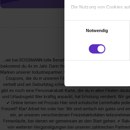
Die Nutzung von Cookies auf
Wir verwenden Cookies zur t
Einwilligungsauswahl
Webseite getroffenen Einstel
Notwendig
(„Statistiken“), um Informat
und Analysen weiterzugeben 
Partner führen diese Informa
sie im Rahmen deiner Nutzun
...wir bei ROSSMANN tolle Benefits bieten? Das sind: ✔ Azubi-Bo
dem Setzen der Cookies und
bekommst du 4x im Jahr. Darin findest du die Produktneuheiten un
zu. . In diesem Fall sowie b
Marken unserer Industriepartner. Unsere Azubi-Box bekommst du 4x
einverstanden, dass dir nach
Coupons, die du in unseren Filialen einlösen kannst. ✔ Einkaufs
erforderliche personenbezoge
verteilt und am Geburtstag schenken wir unseren Azubis Einkaufs
gibt es noch eine Personalrabatt-Karte, die du in allen Filialen de
Erlaubnis hierfür kannst du a
und Urlaubsgeld Wer kräftig anpackt, hat Erholung verdient. Wir ge
Verwendungszwecke zulassen,
✔ Online lernen mit Prozubi Hier sind schulische Lerninhalte jed
Einwilligung zur Platzierung
Freizeit? Klar! Arbeit hin oder her: Wir sind einfach ein gutes und 
umfasst hierbei die Einwillig
ein, an unseren verschiedenen Freizeitaktivitäten teilzunehme
verfügen über kein angemess
Firmenläufe, bei denen wir gemeinsam an den Start gehen. ✔ Raba
jederzeit mit Wirkung für di
von weiteren Vergünstigungen bei unseren zahlreichen Partner