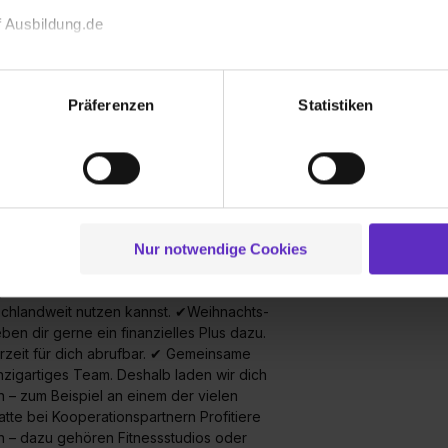
 Ausbildung.de
echnischen Funktion unserer Webseite („Notwendig“), um von di
lungen zu speichern ( „Präferenzen“), die Zugriffe auf unsere We
Präferenzen
Statistiken
ionen zu deiner Verwendung unserer Website an unsere Partner f
und um Inhalte und Anzeigen zu personalisieren („Social Media 
tionen möglicherweise mit weiteren Daten zusammen, die du ihnen
Wusstest du schon, dass...
g der Dienste gesammelt haben. Durch Klick auf den Button „C
x & exklusive Coupons Unsere Azubi-Box
 der Datenverarbeitung für alle genannten Verwendungszweck
serer Eigenmarken und die Neuheiten der
ei der separaten Aktivierung von „Social Media und Marketing“ bi
 im Jahr. Außerdem erhältst du exklusive
Nur notwendige Cookies
 Setzen der Cookies externe Inhalte (z.B. Videos oder Posts) an
gutscheine & Personalrabatt Übers Jahr
ne Daten an Social Media Dienste, ggfs. mit Sitz in den USA, üb
gutscheine im Wert von rund 500€. Dazu
utschlandweit nutzen kannst. ✔Weihnachts-
uch später noch im Einzelfall bei dem jeweiligen Inhalt erteilen. 
ben dir gerne ein finanzielles Plus dazu.
 triff deine Auswahl über die Checkboxen und klick auf „Auswa
erzeit für dich abrufbar. ✔ Gemeinsame
 von Cookies der Kategorien „Präferenzen“, „Statistiken“ und „So
einzigartiges Team. Deshalb laden wir dich
ung zur Übermittlung deiner Daten in die USA (Art. 49 Abs. 1 S. 
n – zum Beispiel an einem der vielen
enes Datenschutzniveau (EuGH – Schrems II). Du kannst die von 
tte bei Kooperationspartnern Profitiere
e Zukunft ganz oder teilweise über unsere Datenschutzerklärung 
n – dazu gehören Fitnessstudios oder