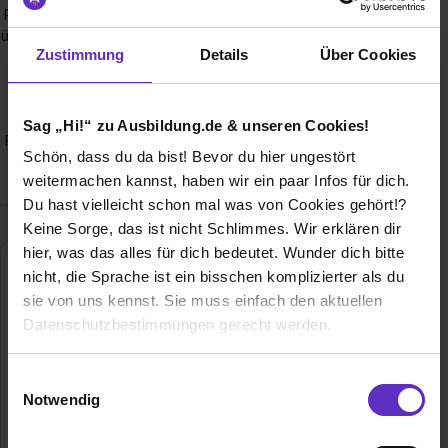
Rolle spielen und schon früh verantwortungsvolle Aufgaben
übernehmen? Auszubildende im Verkauf haben zum Beispiel
Zustimmung
Details
Über Cookies
die Möglichkeit, bereits während der Ausbildung für zwei
Wochen eine eigene Filiale zu leiten - von der
Warenbestellung über die Personalplanung bis zum
Kassenabschluss. Duale Studenten bereiten sich auf die
Sag „Hi!“ zu Ausbildung.de & unseren Cookies!
Führungsaufgaben vor oder reisen auch mal ins Ausland (je
Schön, dass du da bist! Bevor du hier ungestört
nach Studiengang).
weitermachen kannst, haben wir ein paar Infos für dich.
Du hast vielleicht schon mal was von Cookies gehört!?
Keine Sorge, das ist nicht Schlimmes. Wir erklären dir
hier, was das alles für dich bedeutet. Wunder dich bitte
nicht, die Sprache ist ein bisschen komplizierter als du
sie von uns kennst. Sie muss einfach den aktuellen
Datenschutzbestimmungen gerecht werden.
Die Nutzung von Cookies auf Ausbildung.de
Einwilligungsauswahl
Notwendig
Lidl
Wir verwenden Cookies zur technischen Funktion
unserer Webseite („Notwendig“), um von dir bei