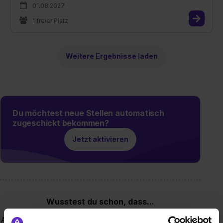
01.08.2027
1 freier Platz
Weitere Ergebnisse laden
Du möchtest neue Stellen automatisch
zugeschickt bekommen?
Jetzt aktivieren
Wusstest du schon, dass...
Alle Nachwuchskräfte in unserem Arbeitsleben eine wichtige