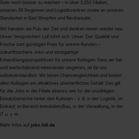
erforderliche personenbezogene Daten an Social Media
Gute noch besser zu machen ­– in über 3.250 Filialen,
Dienste, ggfs. mit Sitz in den USA, übermittelt werden.
unseren 39 Regionen und Logistikzentren sowie an unseren
Eine Erlaubnis hierfür kannst du auch später noch im
Standorten in Bad Wimpfen und Neckarsulm.
Einzelfall bei dem jeweiligen Inhalt erteilen. Willst du nur
Wir handeln am Puls der Zeit und denken immer wieder neu.
bestimmte Verwendungszwecke zulassen, triff deine
Unser Versprechen: Lidl lohnt sich. Unser Ziel: Qualität und
Auswahl über die Checkboxen und klick auf „Auswahl
Frische zum günstigen Preis für unsere Kunden –
erlauben“. Die Einwilligung zur Platzierung von Cookies
zukunftssichere Jobs und einzigartige
der Kategorien „Präferenzen“, „Statistiken“ und „Social
Entwicklungsperspektiven für unsere Kollegen. Dass wir fair
Media und Marketing“ umfasst hierbei die Einwilligung
und wertschätzend miteinander umgehen, ist für uns
zur Übermittlung deiner Daten in die USA (Art. 49 Abs. 1
selbstverständlich. Wir leben Chancengleichheit und bieten
S. 1 lit. a) DS-GVO). Die USA verfügen über kein
allen Kollegen ein attraktives übertarifliches Gehalt. Das gilt
angemessenes Datenschutzniveau (EuGH – Schrems
II). Du kannst die von dir erteilte Einwilligung jederzeit mit
für die Jobs in der Filiale ebenso wie für die unzähligen
Wirkung für die Zukunft ganz oder teilweise über unsere
Einsatzbereiche hinter den Kulissen – z. B. in der Logistik, im
Datenschutzerklärung unter dem Punkt „Datenschutz-
Einkauf, im Bereich Immobilien/Bau, in der Verwaltung, in der
Einstellungen“ widerrufen. Weitere Informationen zu den
IT u. v. m.
einzelnen Cookies findest du durch Klick auf „Details
Mehr Infos auf
jobs.lidl.de
zeigen“. Weitere Informationen:
Datenschutzerklärung
,
Impressum
.