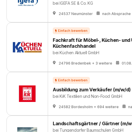
bei
IGEFA SE & Co. KG
24537 Neumünster
nach Absprache
Fachkraft für Möbel-, Küchen- und
Küchenfachhandel
bei
Küchen Aktuell GmbH
24796 Bredenbek
+ 3 weitere
01.08
Ausbildung zum Verkäufer (m/w/d)
bei
KiK Textilien und Non-Food GmbH
24582 Bordesholm
+ 694 weitere
n
Landschaftsgärtner / Gärtner (m/w
bei
Tungendorfer Baumschulen GmbH