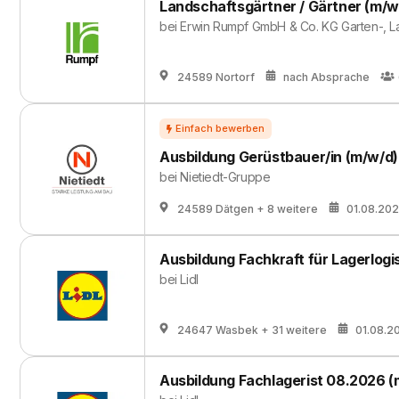
Landschaftsgärtner / Gärtner (m/w
bei
Erwin Rumpf GmbH & Co. KG Garten-, L
24589 Nortorf
nach Absprache
Ausbildung Gerüstbauer/in (m/w/d)
bei
Nietiedt-Gruppe
24589 Dätgen
+ 8 weitere
01.08.20
Ausbildung Fachkraft für Lagerlogi
bei
Lidl
24647 Wasbek
+ 31 weitere
01.08.2
Ausbildung Fachlagerist 08.2026 (