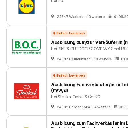
bei
Lidl
24647 Wasbek
+ 13 weitere
01.08.2
Ausbildung zum/zur Verkäufer:in 
bei
BIKE & OUTDOOR COMPANY GmbH & C
24537 Neumünster
+ 10 weitere
01.
Ausbildung Fachverkäufer/in im L
(m/w/d)
bei
Steiskal GmbH & Co. KG
24582 Bordesholm
+ 4 weitere
01.0
Ausbildung zum Fachverkäufer im 