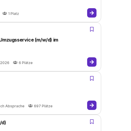
1
Platz
 Umzugsservice (m/w/d) im
.2026
6
Plätze
ach Absprache
697
Plätze
/d)