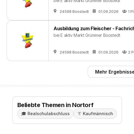
bei
E aktiv Markt Grümmer Boostedt
24598 Boostedt
01.09.2026
1
Pl
Ausbildung zum Fleischer - Fachri
bei
E aktiv Markt Grümmer Boostedt
24598 Boostedt
01.09.2026
2
P
Mehr Ergebnisse
Beliebte Themen in Nortorf
🎓️
Realschulabschluss
👔
Kaufmännisch