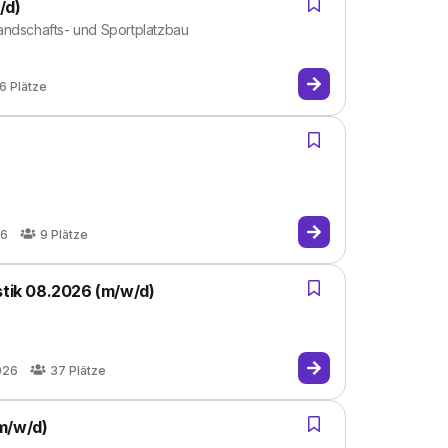
/d)
andschafts- und Sportplatzbau
6
Plätze
26
9
Plätze
stik 08.2026 (m/w/d)
026
37
Plätze
m/w/d)