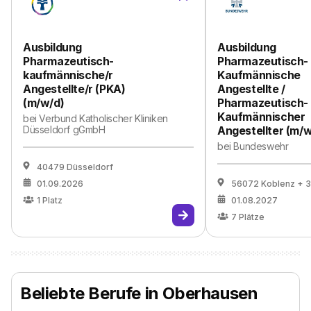
Ausbildung
Ausbildung
Pharmazeutisch-
Pharmazeutisch-
kaufmännische/r
Kaufmännische
Angestellte/r (PKA)
Angestellte /
(m/w/d)
Pharmazeutisch-
Kaufmännischer
bei
Verbund Katholischer Kliniken
Düsseldorf gGmbH
Angestellter (m/w
bei
Bundeswehr
40479 Düsseldorf
01.09.2026
56072 Koblenz
+ 3
1
Platz
01.08.2027
7
Plätze
Beliebte Berufe in Oberhausen