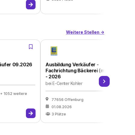
Weitere Stellen ->
äufer 09.2026
Ausbildung Verkäufer -
Au
Fachrichtung Bäckerei (m/w/d)
be
- 2026
St
bei
E-Center Kohler
+ 1052 weitere
77656 Offenburg
01.08.2026
3
Plätze