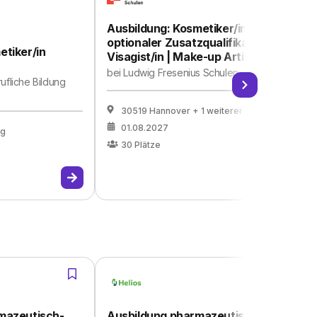
Ausbildung: Kosmetiker/in mit
optionaler Zusatzqualifikation
tiker/in
Au
Visagist/in | Make-up Artist
an
bei
Ludwig Fresenius Schulen
2
erufliche Bildung
be
fü
30519 Hannover
+ 1 weiterer
01.08.2027
rg
30
Plätze
mazeutisch-
Ausbildung pharmazeutisch-