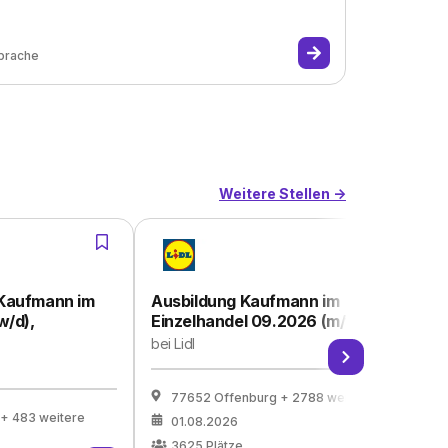
prache
Weitere Stellen ->
 Kaufmann im
Ausbildung Kaufmann im
A
w/d),
Einzelhandel 09.2026 (m/w/d)
Ei
bei
Lidl
be
77652 Offenburg
+ 2788 weitere
+ 483 weitere
01.08.2026
3625
Plätze