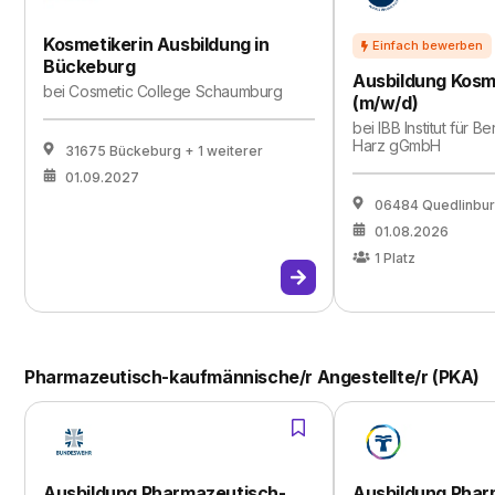
Kosmetikerin Ausbildung in
Bückeburg
Ausbildung Kosme
bei
Cosmetic College Schaumburg
(m/w/d)
bei
IBB Institut für B
Harz gGmbH
31675 Bückeburg
+ 1 weiterer
01.09.2027
06484 Quedlinbu
01.08.2026
1
Platz
Pharmazeutisch-kaufmännische/r Angestellte/r (PKA)
Ausbildung Pharmazeutisch-
Ausbildung Phar