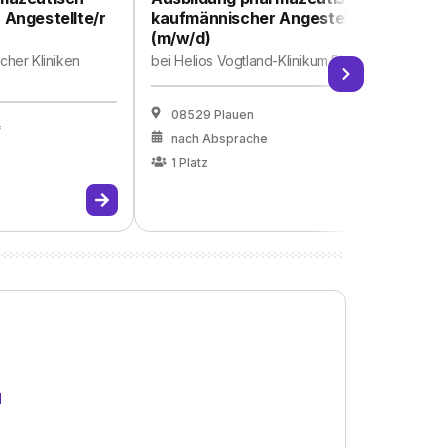
 Angestellte/r
kaufmännischer Angestellter
(m/w/d)
cher Kliniken
bei
Helios Vogtland-Klinikum Plauen
08529 Plauen
f
nach Absprache
1
Platz
d