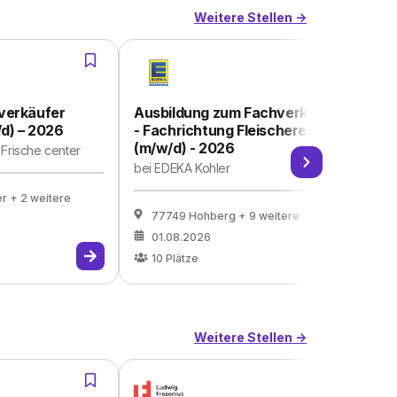
Weitere Stellen ->
verkäufer
Ausbildung zum Fachverkäufer
Au
/d) – 2026
- Fachrichtung Fleischerei
- 
(m/w/d) - 2026
(m
Frische center
bei
EDEKA Kohler
be
er
+ 2 weitere
77749 Hohberg
+ 9 weitere
01.08.2026
10
Plätze
Weitere Stellen ->