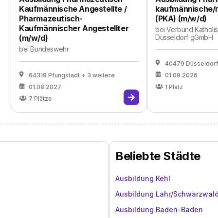
Kaufmännische Angestellte /
kaufmännische/r
Pharmazeutisch-
(PKA) (m/w/d)
Kaufmännischer Angestellter
bei
Verbund Katholis
(m/w/d)
Düsseldorf gGmbH
bei
Bundeswehr
40479 Düsseldor
64319 Pfungstadt
+ 3 weitere
01.09.2026
01.08.2027
1
Platz
7
Plätze
Beliebte Städte
Ausbildung Kehl
Ausbildung Lahr/Schwarzwal
Ausbildung Baden-Baden