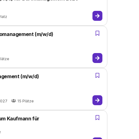
latz
üromanagement (m/w/d)
lätze
agement (m/w/d)
2027
15
Plätze
zum Kaufmann für
e