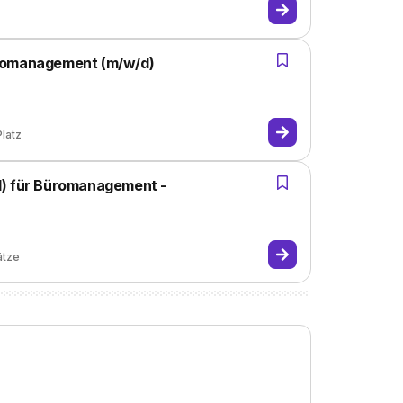
üromanagement (m/w/d)
Platz
d) für Büromanagement -
ätze