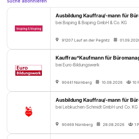
Suche abonnieren
Ausbildung Kauffrau/-mann für B
bei
Bisping & Bisping GmbH & Co. KG
91207 Lauf an der Pegnitz
01.09.202
Kauffrau*Kaufmann für Büromanag
bei
Euro-Bildungswerk
90441 Nürnberg
10.08.2026
10
Ausbildung Kauffrau/-mann für B
bei
Lebkuchen-Schmidt GmbH und Co. KG
90469 Nürnberg
28.08.2026
1
P