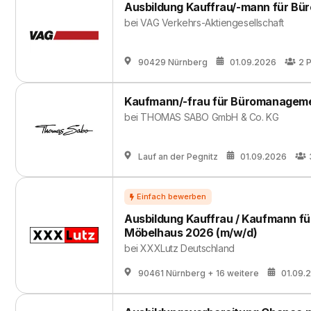
Ausbildung Kauffrau/-mann für B
bei
VAG Verkehrs-Aktiengesellschaft
90429 Nürnberg
01.09.2026
2
P
Kaufmann/-frau für Büromanageme
bei
THOMAS SABO GmbH & Co. KG
Lauf an der Pegnitz
01.09.2026
Ausbildung Kauffrau / Kaufmann f
Möbelhaus 2026 (m/w/d)
bei
XXXLutz Deutschland
90461 Nürnberg
+ 16 weitere
01.09.