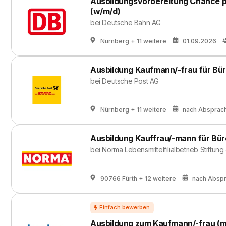
Ausbildungsvorbereitung Chance 
(w/m/d)
bei
Deutsche Bahn AG
Nürnberg
+ 11 weitere
01.09.2026
Ausbildung Kaufmann/-frau für Bü
bei
Deutsche Post AG
Nürnberg
+ 11 weitere
nach Absprac
Ausbildung Kauffrau/-mann für B
bei
Norma Lebensmittelfilialbetrieb Stiftung
90766 Fürth
+ 12 weitere
nach Absp
Ausbildung zum Kaufmann/-frau (