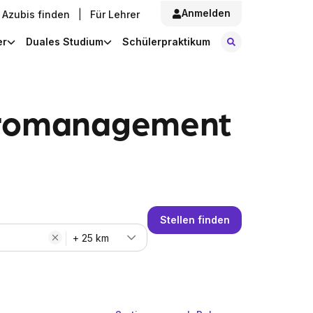
Anmelden
Azubis finden
|
Für Lehrer
Stellen finde
er
Duales Studium
Schülerpraktikum
üromanagement
Stellen finden
+ 25 km