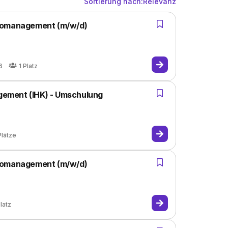
Sortierung nach:
Relevanz
üromanagement (m/w/d)
6
1
Platz
ement (IHK) - Umschulung
Plätze
üromanagement (m/w/d)
latz