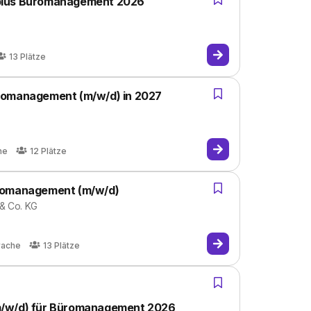
plus Büromanagement 2026
13
Plätze
romanagement (m/w/d) in 2027
he
12
Plätze
üromanagement (m/w/d)
 & Co. KG
rache
13
Plätze
m/w/d) für Büromanagement 2026