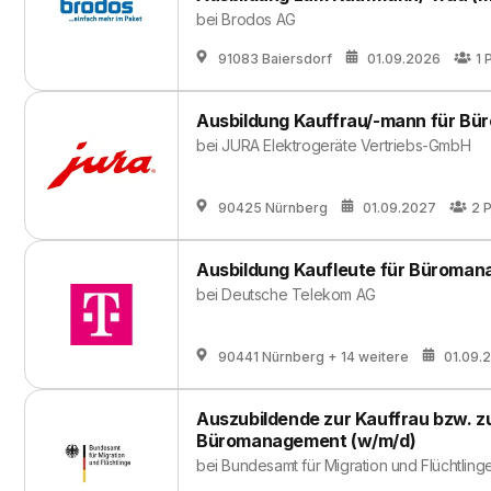
bei
Brodos AG
91083 Baiersdorf
01.09.2026
1
P
Ausbildung Kauffrau/-mann für B
bei
JURA Elektrogeräte Vertriebs-GmbH
90425 Nürnberg
01.09.2027
2
P
Ausbildung Kaufleute für Büroman
bei
Deutsche Telekom AG
90441 Nürnberg
+ 14 weitere
01.09.
Auszubildende zur Kauffrau bzw. 
Büromanagement (w/m/d)
bei
Bundesamt für Migration und Flüchtling