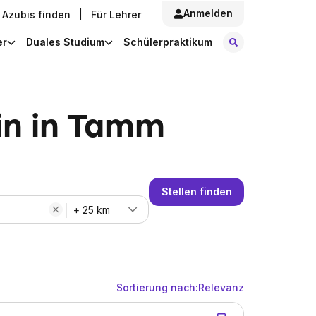
Anmelden
Azubis finden
|
Für Lehrer
Stellen finde
er
Duales Studium
Schülerpraktikum
in in Tamm
Stellen finden
+ 25 km
Sortierung nach:
Relevanz