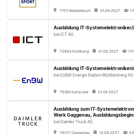
71111 Waldenbuch
01.09.2027
1
P
Ausbildung IT-Systemelektroniker/
bei
ICT AG
72664 Kohlberg
01.09.2027
1
Pl
Ausbildung IT-Systemelektronikeri
bei
EnBW Energie Baden-Württemberg AG
76189 Karlsruhe
01.09.2027
Ausbildung zum IT-Systemelektroni
Werk Gaggenau, Ausbildungsbegin
bei
Daimler Truck AG
76571 Gaggenau
13.09.2027
4