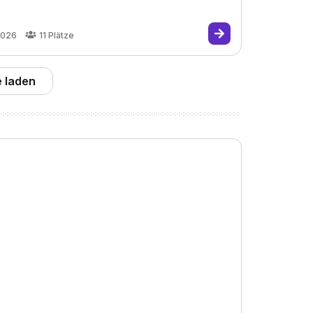
2026
11
Plätze
 laden