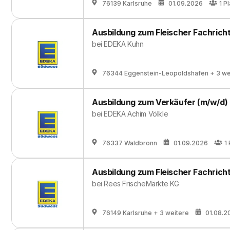
76139 Karlsruhe
01.09.2026
1
Pl
Ausbildung zum Fleischer Fachrich
bei
EDEKA Kuhn
76344 Eggenstein-Leopoldshafen
+ 3 we
Ausbildung zum Verkäufer (m/w/d)
bei
EDEKA Achim Völkle
76337 Waldbronn
01.09.2026
1
Ausbildung zum Fleischer Fachrich
bei
Rees FrischeMärkte KG
76149 Karlsruhe
+ 3 weitere
01.08.2