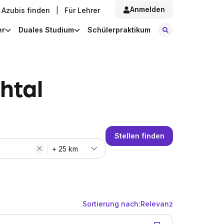
Anmelden
Azubis finden
|
Für Lehrer
Stellen finde
er
Duales Studium
Schülerpraktikum
htal
Stellen finden
+ 25 km
Sortierung nach:
Relevanz