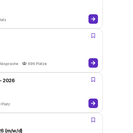
latz
Absprache
696
Plätze
 - 2026
1
Platz
26 (m/w/d)