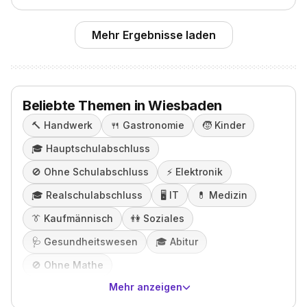
Mehr Ergebnisse laden
Beliebte Themen in Wiesbaden
🔨
Handwerk
🍴
Gastronomie
🧒
Kinder
🎓️
Hauptschulabschluss
🚫
Ohne Schulabschluss
⚡️
Elektronik
🎓️
Realschulabschluss
🖥️
IT
💊
Medizin
👔
Kaufmännisch
👫
Soziales
🩺
Gesundheitswesen
🎓️
Abitur
🚫
Ohne Mathe
Mehr anzeigen