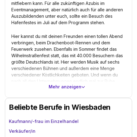
mitfiebern kann. Für alle zukünftigen Azubis im
Eventmanagement, aber natürlich auch für alle anderen
Auszubildenden unter euch, sollte ein Besuch des
Hafenfestes im Juli auf dem Programm stehen.
Hier kannst du mit deinen Freunden einen tollen Abend
verbringen, beim Drachenboot-Rennen und dem
Feuerwerk zusehen. Ebenfalls im Sommer findet das
Wilhelmstraßenfest statt, das mit 40.000 Besuchern das
größte Deutschlands ist. Hier werden Musik auf sechs
verschiedenen Bühnen und außerdem eine Menge
verschiedener Köstlichkeiten geboten. Und wenn du
nach all den Unternehmungen endlich mal zur Ruhe
Mehr anzeigen
kommst, bleibt dir Zeit, die unzähligen geschossenen
Fotos von deiner Ausbildung in Wiesbaden deinen
Freunden zu zeigen.
Beliebte Berufe in Wiesbaden
Kaufmann/-frau im Einzelhandel
Verkäufer/in