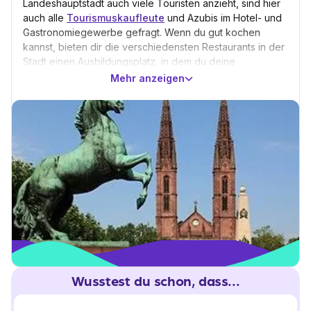
Landeshauptstadt auch viele Touristen anzieht, sind hier
auch alle
Tourismuskaufleute
und Azubis im Hotel- und
Gastronomiegewerbe gefragt. Wenn du gut kochen
kannst, bieten dir die verschiedensten Restaurants in der
Stadt einen Ausbildungsplatz, in dem du deine
Fähigkeiten unter Beweis stellen kannst. Wer stets auf
Mehr anzeigen
dem Stand der neuesten Infos ist und außerdem gut mit
Worten umgehen kann, sollte in seiner Ausbildung in den
Medien durchstarten. Dafür kannst du dich beispielsweise
bei den Tageszeitungen Wiesbadener Kurier oder
Wiesbadener Tageblatt bewerben. Die zukünftigen
Bankkaufleute
dieser Welt sollten ihre Bewerbung an
die Nassauische Sparkasse, kurz Naspa, schicken, die
eine der traditionsreichsten und größten Sparkassen
Deutschlands ist.
Wusstest du schon, dass...