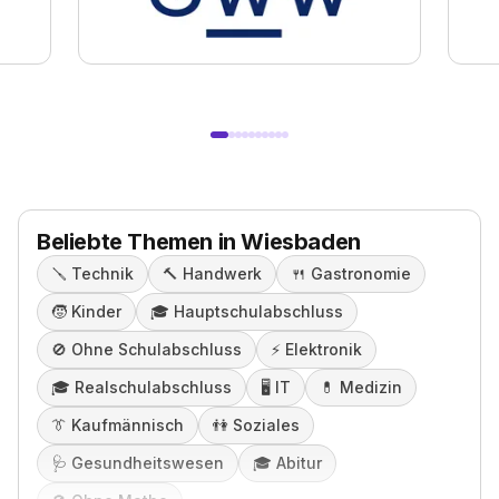
Beliebte Themen in Wiesbaden
🪛
Technik
🔨
Handwerk
🍴
Gastronomie
🧒
Kinder
🎓️
Hauptschulabschluss
🚫
Ohne Schulabschluss
⚡️
Elektronik
🎓️
Realschulabschluss
🖥️
IT
💊
Medizin
👔
Kaufmännisch
👫
Soziales
🩺
Gesundheitswesen
🎓️
Abitur