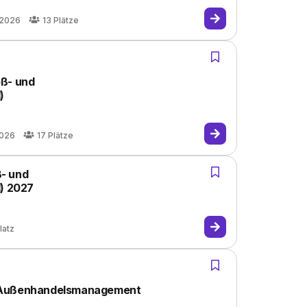
.2026
13
Plätze
oß- und
)
2026
17
Plätze
- und
) 2027
latz
d Außenhandelsmanagement