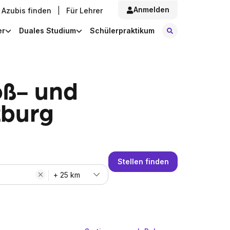
Anmelden
Azubis finden
|
Für Lehrer
Stellen finde
er
Duales Studium
Schülerpraktikum
oß- und
burg
Stellen finden
+ 25 km