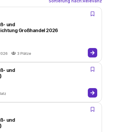
Sortierung nach:
Relevanz
oß- und
ichtung Großhandel 2026
2026
3
Plätze
oß- und
)
latz
oß- und
)