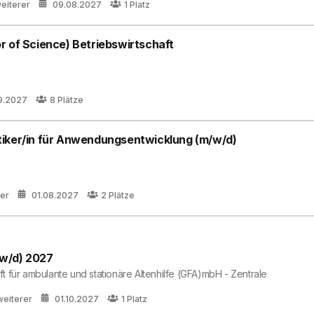
weiterer
09.08.2027
1
Platz
r of Science) Betriebswirtschaft
9.2027
8
Plätze
tiker/in für Anwendungsentwicklung (m/w/d)
rer
01.08.2027
2
Plätze
w/d) 2027
 für ambulante und stationäre Altenhilfe (GFA)mbH - Zentrale
weiterer
01.10.2027
1
Platz