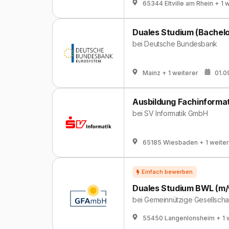
65344 Eltville am Rhein
+ 1 
Duales Studium (Bachelo
bei
Deutsche Bundesbank
Mainz
+ 1 weiterer
01.0
Ausbildung Fachinforma
bei
SV Informatik GmbH
65185 Wiesbaden
+ 1 weite
Duales Studium BWL (m/
bei
Gemeinnützige Gesellschaft
55450 Langenlonsheim
+ 1 