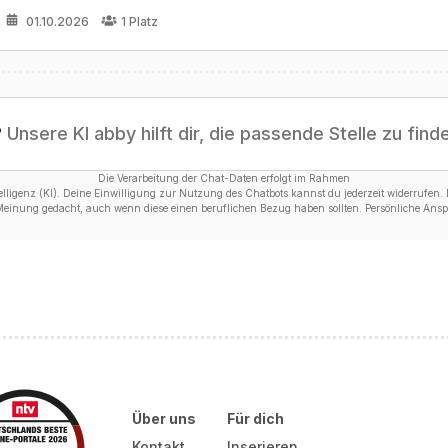
01.10.2026
1
Platz
?
Unsere KI abby hilft dir, die passende Stelle zu find
Die Verarbeitung der Chat-Daten erfolgt im Rahmen
ligenz (KI). Deine Einwilligung zur Nutzung des Chatbots kannst du jederzeit widerrufen. D
 Meinung gedacht, auch wenn diese einen beruflichen Bezug haben sollten. Persönliche Anspr
Über uns
Für dich
Kontakt
Inserieren