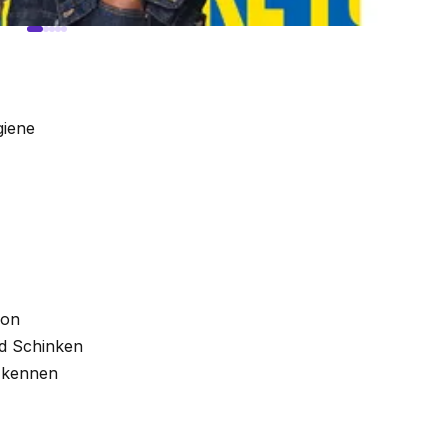
giene
ion
nd Schinken
s kennen