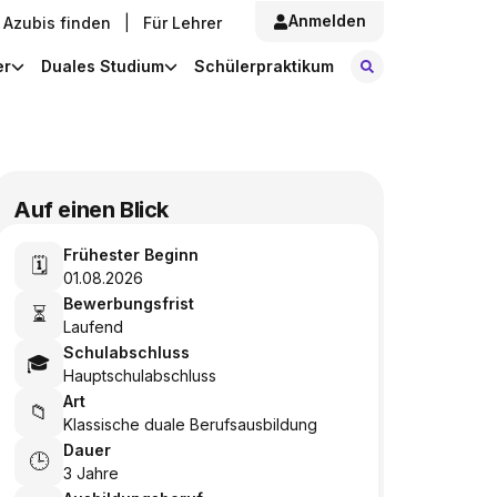
Anmelden
Azubis finden
|
Für Lehrer
Stellen finde
er
Duales Studium
Schülerpraktikum
Auf einen Blick
Frühester Beginn
🗓️
01.08.2026
Bewerbungsfrist
⏳
Laufend
Schulabschluss
🎓
Hauptschulabschluss
Art
📁
Klassische duale Berufsausbildung
Dauer
🕒
3 Jahre