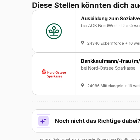
Diese Stellen könnten dich au
Ausbildung zum Sozialve
bei
AOK NordWest - Die Gesu
24340 Eckernförde
+ 10 we
Bankkaufmann/-frau (m/
bei
Nord-Ostsee Sparkasse
24986 Mittelangeln
+ 16 wei
Noch nicht das Richtige dabei
unserer
Datenschutzerklärung
unter Verwendung Künstlicher Intel