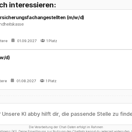
ch interessieren:
rsicherungsfachangestellten (m/w/d)
ndheitskasse
itere
01.09.2027
1
Platz
w/d)
tere
01.08.2027
1
Platz
?
Unsere KI abby hilft dir, die passende Stelle zu find
Die Verarbeitung der Chat-Daten erfolgt im Rahmen
ligenz (KI). Deine Einwilligung zur Nutzung des Chatbots kannst du jederzeit widerrufen. D