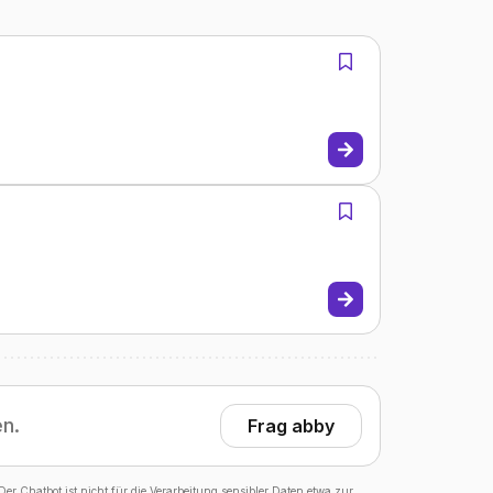
en.
Frag abby
er Chatbot ist nicht für die Verarbeitung sensibler Daten etwa zur