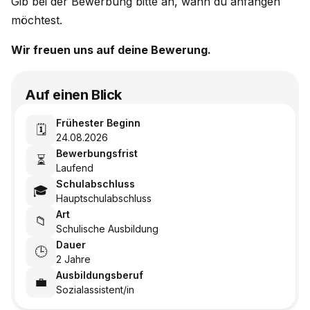
Gib bei der Bewerbung bitte an, wann du anfangen
möchtest.
Wir freuen uns auf deine Bewerung.
Auf einen Blick
Frühester Beginn
🗓️
24.08.2026
Bewerbungsfrist
⏳
Laufend
Schulabschluss
🎓
Hauptschulabschluss
Art
📁
Schulische Ausbildung
Dauer
🕒
2 Jahre
Ausbildungsberuf
💼
Sozialassistent/in