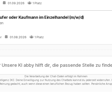
01.09.2026
1
Platz
ufer oder Kaufmann im Einzelhandel (m/w/d)
zen
er
01.08.2026
1
Platz
?
Unsere KI abby hilft dir, die passende Stelle zu find
Die Verarbeitung der Chat-Daten erfolgt im Rahmen
ligenz (KI). Deine Einwilligung zur Nutzung des Chatbots kannst du jederzeit widerrufen. D
 Meinung gedacht, auch wenn diese einen beruflichen Bezug haben sollten. Persönliche Anspr