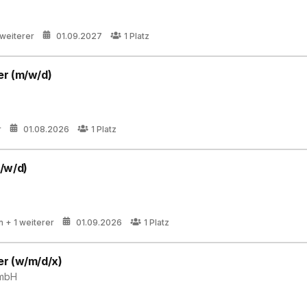
 weiterer
01.09.2027
1
Platz
er (m/w/d)
r
01.08.2026
1
Platz
/w/d)
n
+ 1 weiterer
01.09.2026
1
Platz
er (w/m/d/x)
GmbH