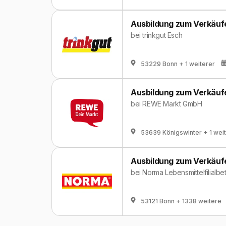
Ausbildung zum Verkäufe
bei
trinkgut Esch
53229 Bonn
+ 1 weiterer
Ausbildung zum Verkäufe
bei
REWE Markt GmbH
53639 Königswinter
+ 1 wei
Ausbildung zum Verkäufe
bei
Norma Lebensmittelfilialbet
53121 Bonn
+ 1338 weitere