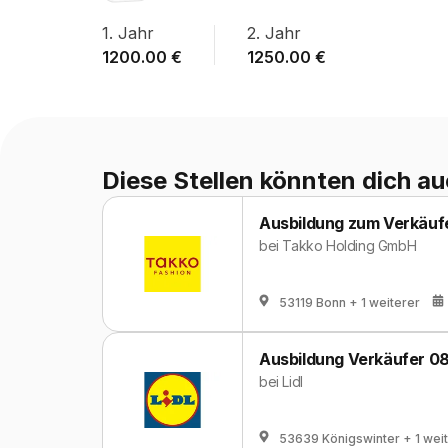
1
. Jahr
2
. Jahr
1200.00
€
1250.00
€
Diese Stellen könnten dich au
Ausbildung zum Verkäuf
bei
Takko Holding GmbH
53119 Bonn
+ 1 weiterer
Ausbildung Verkäufer 0
bei
Lidl
53639 Königswinter
+ 1 wei