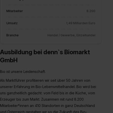
erlauben“. Die Einwilligung zur Platzierung von Cookies
der Kategorien „Präferenzen“, „Statistiken“ und „Social
Mitarbeiter
8.200
Media und Marketing“ umfasst hierbei die Einwilligung
zur Übermittlung deiner Daten in die USA (Art. 49 Abs. 1
Umsatz
1,49 Milliarden Euro
S. 1 lit. a) DS-GVO). Die USA verfügen über kein
angemessenes Datenschutzniveau (EuGH – Schrems
Branche
Handel / Gewerbe, Einzelhandel
II). Du kannst die von dir erteilte Einwilligung jederzeit mit
Wirkung für die Zukunft ganz oder teilweise über unsere
Ausbildung bei denn`s Biomarkt
Datenschutzerklärung unter dem Punkt „Datenschutz-
Einstellungen“ widerrufen. Weitere Informationen zu den
GmbH
einzelnen Cookies findest du durch Klick auf „Details
zeigen“. Weitere Informationen:
Datenschutzerklärung
,
Bio ist unsere Leidenschaft.
Impressum
.
Als Marktführer profitieren wir seit über 50 Jahren von
unserer Erfahrung im Bio-Lebensmittelhandel. Bio wird bei
uns ganzheitlich gedacht: vom Feld bis in die Küche, vom
Erzeuger bis zum Markt. Zusammen mit rund 8.200
Mitarbeiter*innen an 410 Standorten in ganz Deutschland
und Österreich gestalten wir so die Zukunft des Bio-