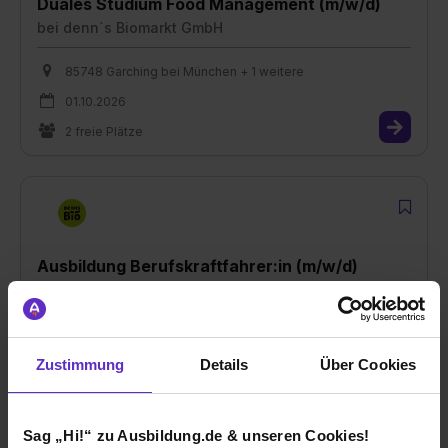
Duales Studium Food Management (m/w/d)
bei
denn`s Biomarkt GmbH
85748 Garching bei München + 1 weitere
01.10.2026
2 freie Plätze
Ausbildung Berufskraftfahrer:in (m/w/d)
bei
denn`s Biomarkt GmbH
21035 Hamburg
Zustimmung
Details
Über Cookies
01.08.2026
2 freie Plätze
Sag „Hi!“ zu Ausbildung.de & unseren Cookies!