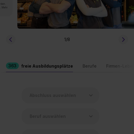
rden.
n. Mehr
1
/8
363
freie Ausbildungsplätze
Berufe
Firmen-Lebe