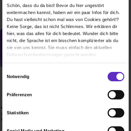
Weitere Ergebnisse laden
Schön, dass du da bist! Bevor du hier ungestört
weitermachen kannst, haben wir ein paar Infos für dich.
Du hast vielleicht schon mal was von Cookies gehört!?
Keine Sorge, das ist nicht Schlimmes. Wir erklären dir
hier, was das alles für dich bedeutet. Wunder dich bitte
Du möchtest neue Stellen automatisch
nicht, die Sprache ist ein bisschen komplizierter als du
zugeschickt bekommen?
sie von uns kennst. Sie muss einfach den aktuellen
Jetzt aktivieren
Datenschutzbestimmungen gerecht werden.
Die Nutzung von Cookies auf Ausbildung.de
Einwilligungsauswahl
Notwendig
Wir verwenden Cookies zur technischen Funktion
unserer Webseite („Notwendig“), um von dir bei
Wusstest du schon, dass...
Präferenzen
Benutzung der Webseite getroffenen Einstellungen zu
… man mit Shampoo die Meere sauber halten kann? Mit
speichern ( „Präferenzen“), die Zugriffe auf unsere
einem Job bei BioMarkt hilfst du dabei, zu schützen, was für
Webseite zu analysieren („Statistiken“), um
Statistiken
uns alle überlebenswichtig ist: Klima, Umwelt, Mitgeschöpfe,
Informationen zu deiner Verwendung unserer Website an
Ressourcen und Vielfalt. Im Rahmen unserer Kampagne „Sei
unsere Partner für soziale Medien, Werbung und
Teil einer besseren Welt“ setzen wir uns für eine
Social Media und Marketing