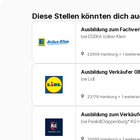
Diese Stellen könnten dich au
Ausbildung zum Fachverk
bei
EDEKA Volker Klein
22609 Hamburg
+ 1 weitere
Ausbildung Verkäufer 0
bei
Lidl
22179 Hamburg
+ 1 weiterer
Ausbildung zum Verkäuf
bei
Peek&Cloppenburg* KG 
20095 Hamburg
+ 1 weitere