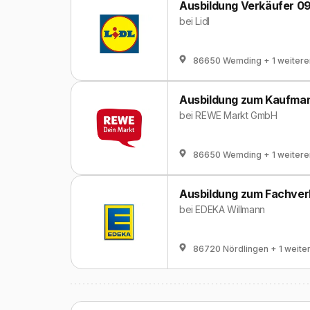
Ausbildung Verkäufer 0
bei
Lidl
86650 Wemding
+ 1 weitere
Ausbildung zum Kaufmann
bei
REWE Markt GmbH
86650 Wemding
+ 1 weitere
Ausbildung zum Fachverk
bei
EDEKA Willmann
86720 Nördlingen
+ 1 weite