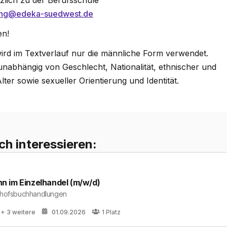
lich zu der Berufsschule
ng@edeka-suedwest.de
en!
ird im Textverlauf nur die männliche Form verwendet.
nabhängig von Geschlecht, Nationalität, ethnischer und
lter sowie sexueller Orientierung und Identität.
ch interessieren:
 im Einzelhandel (m/w/d)
hnhofsbuchhandlungen
+ 3 weitere
01.09.2026
1
Platz