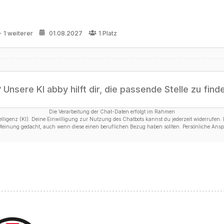
+ 1 weiterer
01.08.2027
1
Platz
?
Unsere KI abby hilft dir, die passende Stelle zu find
Die Verarbeitung der Chat-Daten erfolgt im Rahmen
ligenz (KI). Deine Einwilligung zur Nutzung des Chatbots kannst du jederzeit widerrufen. D
 Meinung gedacht, auch wenn diese einen beruflichen Bezug haben sollten. Persönliche Anspr