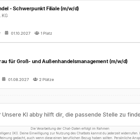
el - Schwerpunkt Filiale (m/w/d)
. KG
r
01.10.2027
1
Platz
rau für Groß- und Außenhandelsmanagement (m/w/d)
01.08.2027
2
Plätze
?
Unsere KI abby hilft dir, die passende Stelle zu find
Die Verarbeitung der Chat-Daten erfolgt im Rahmen
ligenz (KI). Deine Einwilligung zur Nutzung des Chatbots kannst du jederzeit widerrufen. D
 Meinung gedacht, auch wenn diese einen beruflichen Bezug haben sollten. Persönliche Anspr