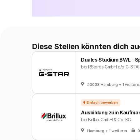
Diese Stellen könnten dich au
Duales Studium BWL - S
bei
RStores GmbH c/o G-STA
20038 Hamburg
+ 1 weitere
Ausbildung zum Kaufma
bei
Brillux GmbH & Co. KG
Hamburg
+ 1 weiterer
0