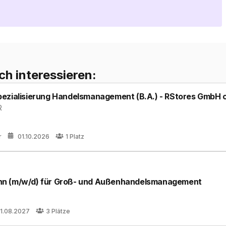
ch interessieren:
pezialisierung Handelsmanagement (B.A.) - RStores GmbH
R
r
01.10.2026
1
Platz
nn (m/w/d) für Groß- und Außenhandelsmanagement
1.08.2027
3
Plätze