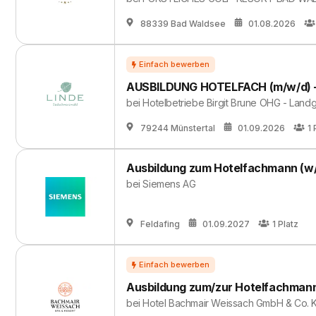
88339 Bad Waldsee
01.08.2026
AUSBILDUNG HOTELFACH (m/w/d) - M
bei
Hotelbetriebe Birgit Brune OHG - Landg
79244 Münstertal
01.09.2026
1
Ausbildung zum Hotelfachmann (w
bei
Siemens AG
Feldafing
01.09.2027
1
Platz
Ausbildung zum/zur Hotelfachmann
bei
Hotel Bachmair Weissach GmbH & Co. 