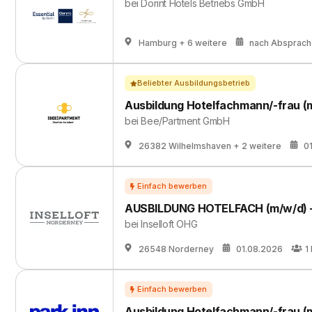
bei
Dorint Hotels Betriebs GmbH
Hamburg
+ 6 weitere
nach Absprac
Beliebter Ausbildungsbetrieb
Ausbildung Hotelfachmann/-frau (
bei
Bee/Partment GmbH
26382 Wilhelmshaven
+ 2 weitere
0
AUSBILDUNG HOTELFACH (m/w/d) - Mu
bei
Inselloft OHG
26548 Norderney
01.08.2026
1
Ausbildung Hotelfachmann/-frau (