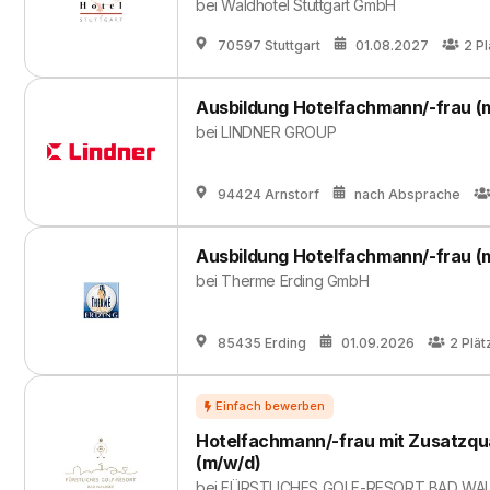
bei
Waldhotel Stuttgart GmbH
70597 Stuttgart
01.08.2027
2
Pl
Ausbildung Hotelfachmann/-frau (
bei
LINDNER GROUP
94424 Arnstorf
nach Absprache
Ausbildung Hotelfachmann/-frau (
bei
Therme Erding GmbH
85435 Erding
01.09.2026
2
Plät
Hotelfachmann/-frau mit Zusatzqu
(m/w/d)
bei
FÜRSTLICHES GOLF-RESORT BAD WA