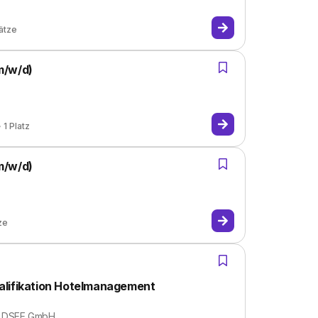
ätze
m/w/d)
1
Platz
m/w/d)
ze
alifikation Hotelmanagement
LDSEE GmbH