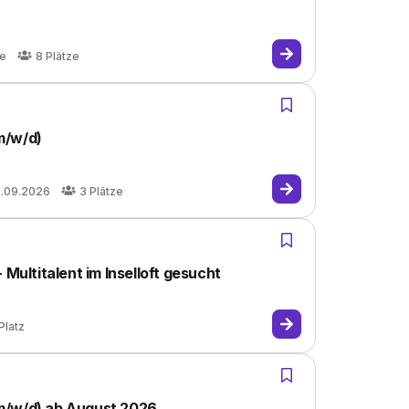
he
8
Plätze
m/w/d)
1.09.2026
3
Plätze
ltitalent im Inselloft gesucht
Platz
m/w/d) ab August 2026