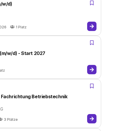
m/w/d)
2026
1
Platz
 (m/w/d) - Start 2027
atz
, Fachrichtung Betriebstechnik
AG
3
Plätze