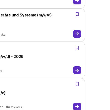
 Geräte und Systeme (m/w/d)
latz
m/w/d) - 2026
tz
/d)
27
2
Plätze