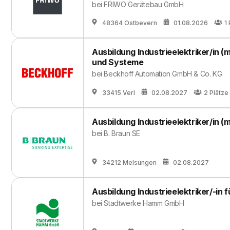
bei
FRIWO Gerätebau GmbH
48364 Ostbevern
01.08.2026
1
Ausbildung Industrieelektriker/in 
und Systeme
bei
Beckhoff Automation GmbH & Co. KG
33415 Verl
02.08.2027
2
Plätze
Ausbildung Industrieelektriker/in (
bei
B. Braun SE
34212 Melsungen
02.08.2027
Ausbildung Industrieelektriker/-in 
bei
Stadtwerke Hamm GmbH