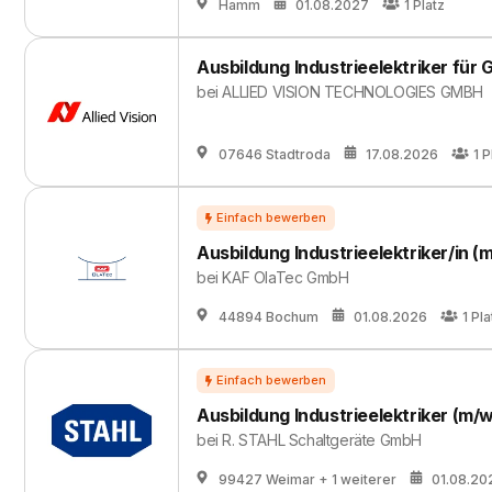
Hamm
01.08.2027
1
Platz
Ausbildung Industrieelektriker für
bei
ALLIED VISION TECHNOLOGIES GMBH
07646 Stadtroda
17.08.2026
1
P
Ausbildung Industrieelektriker/in (
bei
KAF OlaTec GmbH
44894 Bochum
01.08.2026
1
Pla
Ausbildung Industrieelektriker (m/w
bei
R. STAHL Schaltgeräte GmbH
99427 Weimar
+ 1 weiterer
01.08.20