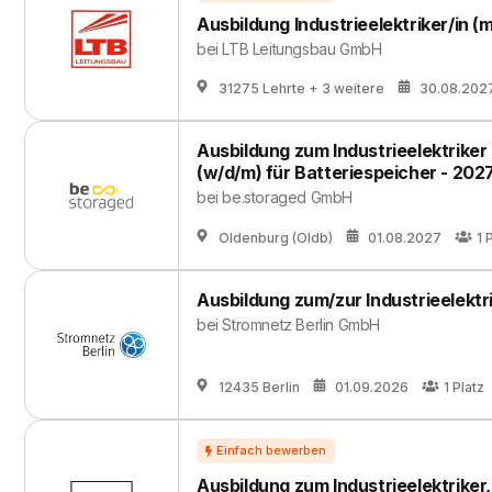
Ausbildung Industrieelektriker/in (
bei
LTB Leitungsbau GmbH
31275 Lehrte
+ 3 weitere
30.08.202
Ausbildung zum Industrieelektriker
(w/d/m) für Batteriespeicher - 202
bei
be.storaged GmbH
Oldenburg (Oldb)
01.08.2027
1
P
Ausbildung zum/zur Industrieelektr
bei
Stromnetz Berlin GmbH
12435 Berlin
01.09.2026
1
Platz
Ausbildung zum Industrieelektriker