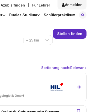
Anmelden
Azubis finden
|
Für Lehrer
Stellen finde
er
Duales Studium
Schülerpraktikum
Stellen finden
+ 25 km
Sortierung nach:
Relevanz
gslogistik GmbH