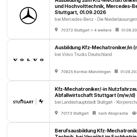
Ausbildung zum Kfz-Mechatronike
und Hochvolttechnik, Mercedes-B
Stuttgart, 01.09.2026
bei
Mercedes-Benz - Die Niederlassunge
70372 Stuttgart
+ 4 weitere
01.09.2
Ausbildung Kfz-Mechatroniker/in (
bei
Volvo Trucks Deutschland
70825 Korntal-Münchingen
01.09.20
Kfz-Mechatroniker/-in Nutzfahrze
Abfallwirtschaft Stuttgart (m/w/d)
bei
Landeshauptstadt Stuttgart - Körperscha
70173 Stuttgart
nach Absprache
Berufsausbildung Kfz-Mechatroni
Technik, bei Vergölst im Fachbetri