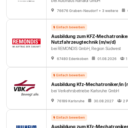
bei
Autohaus Ranaldi GmbH
76676 Graben-Neudorf
+ 3 weitere
Ausbildung zum KFZ-Mechatroniker
Nutzfahrzeugtechnik (m/w/d)
bei
REMONDIS GmbH, Region Südwest
67480 Edenkoben
01.08.2026
1
Ausbildung Kfz-Mechatroniker/in (
bei
Verkehrsbetriebe Karlsruhe GmbH
76189 Karlsruhe
30.08.2027
2
P
Ausbildung zum Kfz-Mechatroniker/