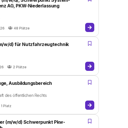
r (m/w/d), Schwerpunkt System-
enz AG, PKW-Niederlassung
n
026
48
Plätze
m/w/d) für Nutzfahrzeugtechnik
26
2
Plätze
uge, Ausbildungsbereich
ft des öffentlichen Rechts
1
Platz
ker (m/w/d) Schwerpunkt Pkw-
eb