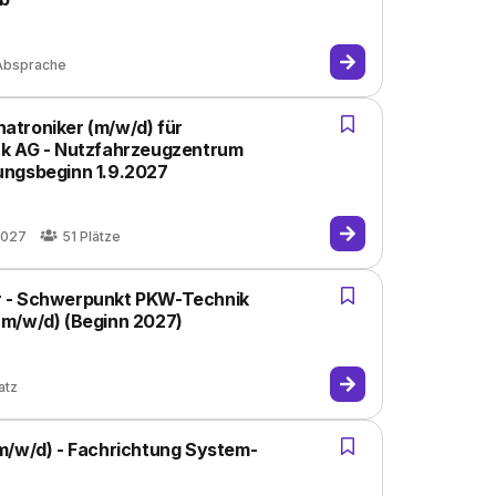
Absprache
atroniker (m/w/d) für
ck AG - Nutzfahrzeugzentrum
ungsbeginn 1.9.2027
2027
51
Plätze
r - Schwerpunkt PKW-Technik
(m/w/d) (Beginn 2027)
atz
m/w/d) - Fachrichtung System-