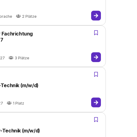
prache
2
Plätze
 Fachrichtung
27
027
3
Plätze
-Technik (m/w/d)
27
1
Platz
-Technik (m/w/d)