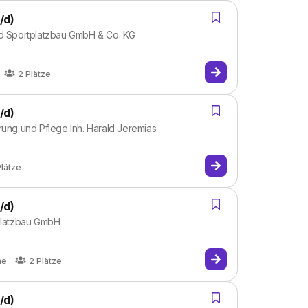
/d)
nd Sportplatzbau GmbH & Co. KG
2
Plätze
/d)
rung und Pflege Inh. Harald Jeremias
Plätze
/d)
tplatzbau GmbH
he
2
Plätze
/d)