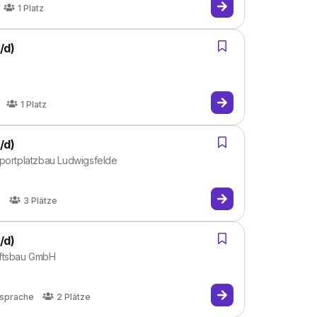
1
Platz
/d)
1
Platz
/d)
Sportplatzbau Ludwigsfelde
e
3
Plätze
/d)
aftsbau GmbH
sprache
2
Plätze