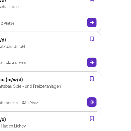
/d)
schaftsbau
2
Plätze
/d)
platzbau GmbH
he
4
Plätze
au (m/w/d)
ftsbau Spiel- und Freizeitanlagen
Absprache
1
Platz
/d)
. Hagen Lichey