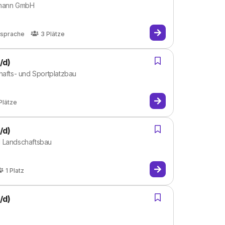
chmann GmbH
bsprache
3
Plätze
/d)
hafts- und Sportplatzbau
Plätze
/d)
d Landschaftsbau
1
Platz
/d)