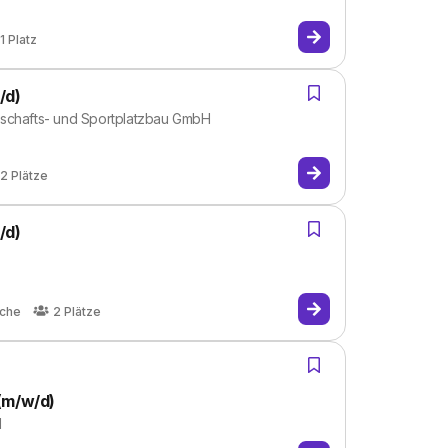
1
Platz
/d)
dschafts- und Sportplatzbau GmbH
2
Plätze
/d)
ache
2
Plätze
(m/w/d)
H