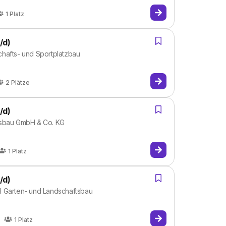
1
Platz
/d)
hafts- und Sportplatzbau
2
Plätze
/d)
tsbau GmbH & Co. KG
1
Platz
/d)
H Garten- und Landschaftsbau
1
Platz