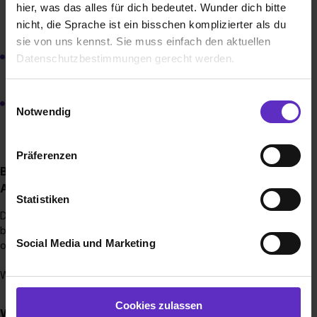
hier, was das alles für dich bedeutet. Wunder dich bitte
in Köln für alle Gesellschaften von AkzoNobel in
Deutschland.
nicht, die Sprache ist ein bisschen komplizierter als du
sie von uns kennst. Sie muss einfach den aktuellen
Bitte hab Verständnis, dass wir etwas Zeit für
Datenschutzbestimmungen gerecht werden.
eine Rückmeldung brauchen.
Die Nutzung von Cookies auf Ausbildung.de
Einwilligungsauswahl
Im nächsten Schritt erwartet Dich eine Einladung zum
Notwendig
Vorstellungsgespräch am Standort oder ggf. vorher ein
Wir verwenden Cookies zur technischen Funktion
Online-Einstellungstest.
unserer Webseite („Notwendig“), um von dir bei
Präferenzen
Benutzung der Webseite getroffenen Einstellungen zu
Bis wann muss man sich für einen
speichern ( „Präferenzen“), die Zugriffe auf unsere
Ausbildungsplatz bewerben?
Webseite zu analysieren („Statistiken“), um
Statistiken
Informationen zu deiner Verwendung unserer Website an
Du kannst dich jederzeit auf die freien Ausbildungsstellen
unsere Partner für soziale Medien, Werbung und
bewerben. Alle offenen Ausbildungsstellen findest du hier
Social Media und Marketing
oder direkt in unserer Jobbörse auf der Homepage.
Analysen weiterzugeben und um Inhalte und Anzeigen zu
personalisieren („Social Media und Marketing“). Unsere
Wir freuen uns auf Deine Bewerbung!
Partner führen diese Informationen möglicherweise mit
weiteren Daten zusammen, die du ihnen bereitgestellt
Cookies zulassen
Wie viele Ausbildungsstellen werden jährlich bei
hast oder die sie im Rahmen deiner Nutzung der Dienste